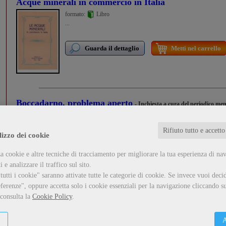
Acque minerali in commercio in Italia
formato:
Libro
...
Guarda il dettaglio
Metti nel carrello
Boccadarno, problema aperto
- Inchiesta a cura del periodico me
Autori vari
formato:
Libro
Rifiuto tutto e accetto
...
lizzo dei cookie
a cookie e altre tecniche di tracciamento per migliorare la tua esperienza di na
Guarda il dettaglio
Metti nel carrello
 e analizzare il traffico sul sito.
utti i cookie" saranno attivate tutte le categorie di cookie.
Se invece vuoi decid
ferenze", oppure accetta solo i cookie essenziali per la navigazione cliccando su
Dal Calambrone alla Burlamacca
- Guida alla natura del parco
 consulta la
Cookie Policy
.
Autori vari
formato:
Libro
A
III ed. 1988.