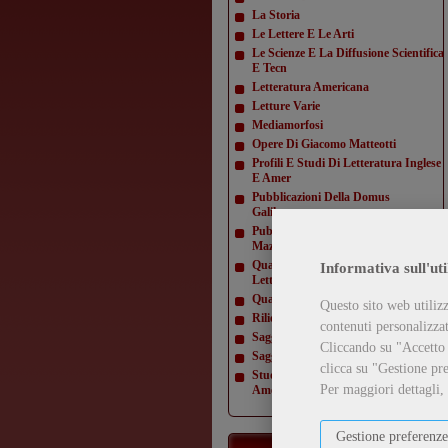
La Storia
Le Lettere E Le Arti
Le Scienze E La Diffusione Scientifica
E Tecn
Letteratura Americana
Letture Varie
Mediamorfosi
Opere Di Giacomo Matteotti
Profili E Studi Di Letteratura Inglese
E Amer
Pubblicazioni Della Domus
Galilaeana
Pubblicazioni Della Domus
Mazziniana
Quaderni Dell'Istituto Di Lingua E
Informativa sull'uti
Letteratur
Quaderni Della Direzione
Questo sito web utilizz
Rilievi Di Monumenti
contenuti personalizzati
Saggi Di Varia Umanità
Cliccando su "Accetto t
Saggi Di Varia Umanità- Nuova Serie
clicca su "Gestione pre
Studi E Testi Di Storia Costituzionale
Per maggiori dettagli,
Americ
Gestione preferenze