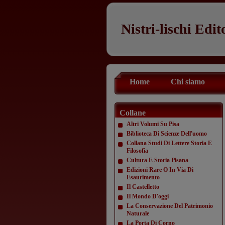
Nistri-lischi Edit
Home
Chi siamo
Collane
Altri Volumi Su Pisa
Biblioteca Di Scienze Dell'uomo
Collana Studi Di Lettere Storia E
Filosofia
Cultura E Storia Pisana
Edizioni Rare O In Via Di
Esaurimento
Il Castelletto
Il Mondo D'oggi
La Conservazione Del Patrimonio
Naturale
La Porta Di Corno