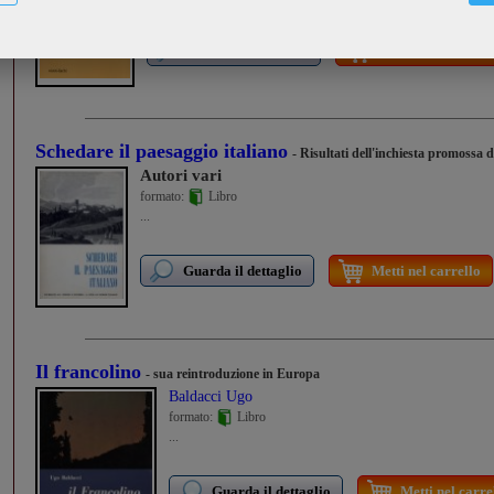
Guarda il dettaglio
Metti nel carrello
Schedare il paesaggio italiano
- Risultati dell'inchiesta promossa 
Autori vari
formato:
Libro
...
Guarda il dettaglio
Metti nel carrello
Il francolino
- sua reintroduzione in Europa
Baldacci Ugo
formato:
Libro
...
Guarda il dettaglio
Metti nel carre