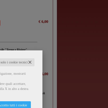
€ 6,00
nsile "Terme e Riviere"
✕
 solo i cookie tecnici
vigazione, mostrarti
€ 6,00
ere quali accettare,
lla X in alto a destra.
 Migliarino-S.Rossore - Massaciuccoli
ccetto tutti i cookie