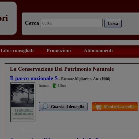
ori
Cerca
Cerca
Libri consigliati
Promozioni
Abbonamenti
La Conservazione Del Patrimonio Naturale
Il parco nazionale S
- Rossore-Migliarino. Atti (1966)
formato:
Libro
...
Guarda il dettaglio
Metti nel carrello