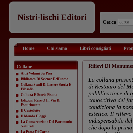
Nistri-lischi Editori
Cerca
Home
Chi siamo
Libri consigliati
Prom
Rilievi Di Monume
Collane
Altri Volumi Su Pisa
La collana presenta
Biblioteca Di Scienze Dell'uomo
Collana Studi Di Lettere Storia E
di Restauro del Mo
Filosofia
pubblicazione di q
Cultura E Storia Pisana
conoscitiva del fa
Edizioni Rare O In Via Di
Esaurimento
condiziona la poss
Il Castelletto
estetico. Il rilie
Il Mondo D'oggi
indispensabile del
La Conservazione Del Patrimonio
Naturale
che dopo la prima
La Porta Di Corno