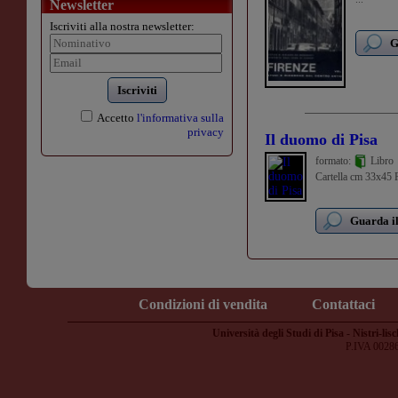
Newsletter
Iscriviti alla nostra newsletter:
G
Iscriviti
Accetto
l'informativa sulla
privacy
Il duomo di Pisa
formato:
Libro
Cartella cm 33x45 Pa
Guarda il
Condizioni di vendita
Contattaci
Università degli Studi di Pisa - Nistri-lisc
P.IVA 0028