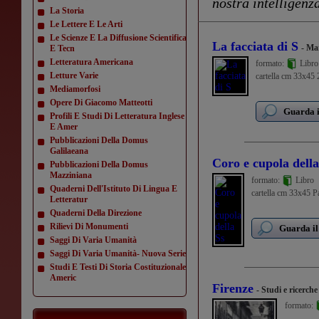
nostra intelligenza
La Storia
Le Lettere E Le Arti
Le Scienze E La Diffusione Scientifica
La facciata di S
- Ma
E Tecn
Letteratura Americana
formato:
Libro
Letture Varie
cartella cm 33x45 2
Mediamorfosi
Opere Di Giacomo Matteotti
Guarda i
Profili E Studi Di Letteratura Inglese
E Amer
Pubblicazioni Della Domus
Galilaeana
Coro e cupola della
Pubblicazioni Della Domus
Mazziniana
formato:
Libro
Quaderni Dell'Istituto Di Lingua E
cartella cm 33x45 Pag
Letteratur
Quaderni Della Direzione
Rilievi Di Monumenti
Guarda il
Saggi Di Varia Umanità
Saggi Di Varia Umanità- Nuova Serie
Studi E Testi Di Storia Costituzionale
Americ
Firenze
- Studi e ricerche
formato:
...