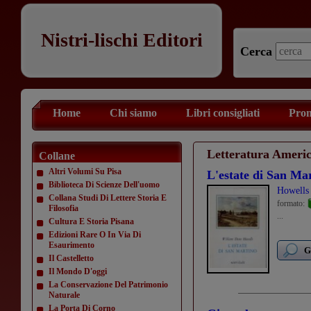
Nistri-lischi Editori
Cerca
Home
Chi siamo
Libri consigliati
Prom
Letteratura Ameri
Collane
Altri Volumi Su Pisa
L'estate di San Ma
Biblioteca Di Scienze Dell'uomo
Howells
Collana Studi Di Lettere Storia E
formato:
Filosofia
...
Cultura E Storia Pisana
Edizioni Rare O In Via Di
Esaurimento
G
Il Castelletto
Il Mondo D'oggi
La Conservazione Del Patrimonio
Naturale
La Porta Di Corno