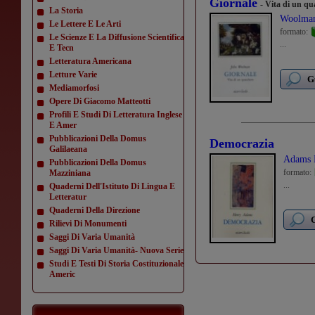
Giornale
- Vita di un q
La Storia
Woolman
Le Lettere E Le Arti
formato:
Le Scienze E La Diffusione Scientifica
...
E Tecn
Letteratura Americana
Letture Varie
G
Mediamorfosi
Opere Di Giacomo Matteotti
Profili E Studi Di Letteratura Inglese
E Amer
Pubblicazioni Della Domus
Democrazia
Galilaeana
Adams 
Pubblicazioni Della Domus
formato:
Mazziniana
...
Quaderni Dell'Istituto Di Lingua E
Letteratur
Quaderni Della Direzione
G
Rilievi Di Monumenti
Saggi Di Varia Umanità
Saggi Di Varia Umanità- Nuova Serie
Studi E Testi Di Storia Costituzionale
Americ