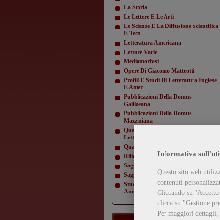
La Storia
Le Lettere E Le Arti
Le Scienze E La Diffusione Scientifica
E Tecn
Letteratura Americana
Letture Varie
Mediamorfosi
Opere Di Giacomo Matteotti
Profili E Studi Di Letteratura Inglese
E Amer
Pubblicazioni Della Domus
Galilaeana
Pubblicazioni Della Domus
Mazziniana
Quaderni Dell'Istituto Di Lingua E
Letteratur
Quaderni Della Direzione
Informativa sull'uti
Rilievi Di Monumenti
Saggi Di Varia Umanità
Questo sito web utilizz
Saggi Di Varia Umanità- Nuova Serie
contenuti personalizzati
Studi E Testi Di Storia Costituzionale
Americ
Cliccando su "Accetto t
clicca su "Gestione pre
Per maggiori dettagli,