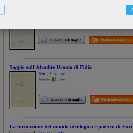
Studi sul «De dogmate Platonis» di Apuleio
A
Moreschini Claudio
formato:
Libro
...
Guarda il dettaglio
Metti nel carrello
Saggio sull'Afrodite Urania di Fidia
Settis Salvatore
formato:
Libro
...
Guarda il dettaglio
Metti nel carrello
La formazione del mondo ideologico e poetico di Euri