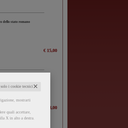
vo dello stato romano
€ 15,00
✕
 solo i cookie tecnici
vigazione, mostrarti
€ 18,00
ere quali accettare,
lla X in alto a destra.