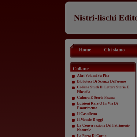
Nistri-lischi Edit
Home
Chi siamo
Collane
Altri Volumi Su Pisa
Biblioteca Di Scienze Dell'uomo
Collana Studi Di Lettere Storia E
Filosofia
Cultura E Storia Pisana
Edizioni Rare O In Via Di
Esaurimento
Il Castelletto
Il Mondo D'oggi
La Conservazione Del Patrimonio
Naturale
La Porta Di Corno