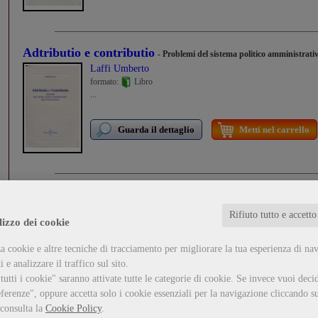
Adtributio e contributio
- Problemi del sistema politico amministrati
Laffi Umberto
formato:
Libro
...
Guarda il dettaglio
Metti nel carrello
Testi veneziani del Duecento e dei primi del Trecento
Stussi Alfredo
Rifiuto tutto e accetto
lizzo dei cookie
formato:
Libro
...
a cookie e altre tecniche di tracciamento per migliorare la tua esperienza di na
 e analizzare il traffico sul sito.
Guarda il dettaglio
Metti nel carrello
utti i cookie" saranno attivate tutte le categorie di cookie.
Se invece vuoi decid
ferenze", oppure accetta solo i cookie essenziali per la navigazione cliccando su
 consulta la
Cookie Policy
.