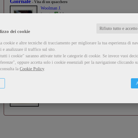
Giornale
- Vita di un quacchero
Woolman J.
formato:
Libro
...
Rifiuto tutto e accetto
lizzo dei cookie
Guarda il dettaglio
Metti nel carrello
a cookie e altre tecniche di tracciamento per migliorare la tua esperienza di na
 e analizzare il traffico sul sito.
utti i cookie" saranno attivate tutte le categorie di cookie.
Se invece vuoi decid
Democrazia
ferenze", oppure accetta solo i cookie essenziali per la navigazione cliccando su
 consulta la
Cookie Policy
.
Adams Henry
formato:
Libro
...
A
Guarda il dettaglio
Metti nel carrello