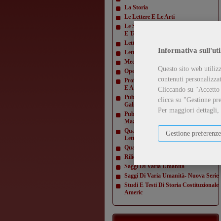
La Storia
Le Lettere E Le Arti
Le Scienze E La Diffusione Scientifica
E Tecn
Letteratura Americana
Informativa sull'uti
Letture Varie
Mediamorfosi
Questo sito web utilizz
Opere Di Giacomo Matteotti
contenuti personalizzati
Profili E Studi Di Letteratura Inglese
E Amer
Cliccando su "Accetto t
Pubblicazioni Della Domus
clicca su "Gestione pre
Galilaeana
Per maggiori dettagli,
Pubblicazioni Della Domus
Mazziniana
Quaderni Dell'Istituto Di Lingua E
Gestione preferenze
Letteratur
Quaderni Della Direzione
Rilievi Di Monumenti
Saggi Di Varia Umanità
Saggi Di Varia Umanità- Nuova Serie
Studi E Testi Di Storia Costituzionale
Americ