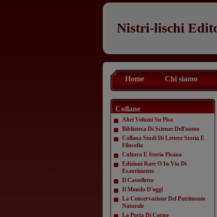
Nistri-lischi Edit
Home
Chi siamo
Collane
Altri Volumi Su Pisa
Biblioteca Di Scienze Dell'uomo
Collana Studi Di Lettere Storia E
Filosofia
Cultura E Storia Pisana
Edizioni Rare O In Via Di
Esaurimento
Il Castelletto
Il Mondo D'oggi
La Conservazione Del Patrimonio
Naturale
La Porta Di Corno