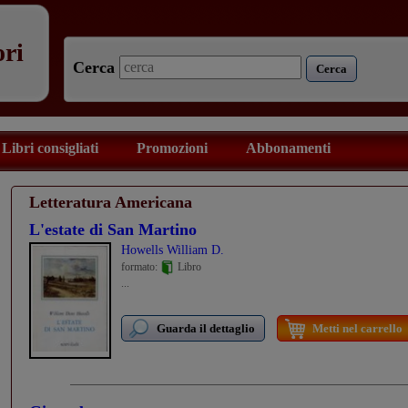
ori
Cerca
Cerca
Libri consigliati
Promozioni
Abbonamenti
Letteratura Americana
L'estate di San Martino
Howells William D.
formato:
Libro
...
Guarda il dettaglio
Metti nel carrello