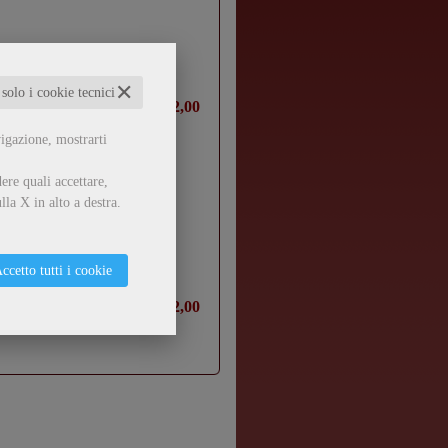
✕
 solo i cookie tecnici
€ 12,00
vigazione, mostrarti
ere quali accettare,
lla X in alto a destra.
ccetto tutti i cookie
€ 12,00