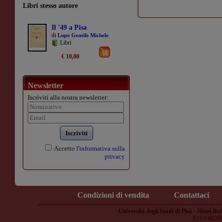
Libri stesso autore
Il '49 a Pisa
di
Lupo Gentile Michele
Libri
€ 10,00
Newsletter
Iscriviti alla nostra newsletter:
Iscriviti
Accetto
l'informativa sulla
privacy
Condizioni di vendita
Contattaci
Università degli Studi di Pisa - Nistri-lisc
P.IVA 0028