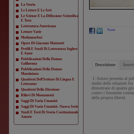
La Storia
Le Lettere E Le Arti
Le Scienze E La Diffusione Scientifica
E Tecn
Letteratura Americana
Tweet
Letture Varie
Mediamorfosi
Opere Di Giacomo Matteotti
Profili E Studi Di Letteratura Inglese
E Amer
Pubblicazioni Della Domus
Galilaeana
Descrizione
Inser
Pubblicazioni Della Domus
Mazziniana
L’Autore presenta al pubb
Quaderni Dell'Istituto Di Lingua E
studio delle relazioni fr
Letteratur
dimostrano di quanta glor
Quaderni Della Direzione
contro i fiorentini costi
Rilievi Di Monumenti
della propria libertà.
Saggi Di Varia Umanità
Saggi Di Varia Umanità- Nuova Serie
Studi E Testi Di Storia Costituzionale
Americ