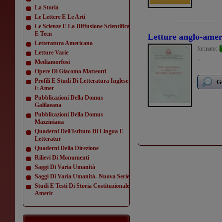
La Storia
Le Lettere E Le Arti
Le Scienze E La Diffusione Scientifica
E Tecn
Letture anglo-amer
Letteratura Americana
formato:
Letture Varie
...
Mediamorfosi
Opere Di Giacomo Matteotti
Profili E Studi Di Letteratura Inglese
G
E Amer
Pubblicazioni Della Domus
Galilaeana
Pubblicazioni Della Domus
Mazziniana
Quaderni Dell'Istituto Di Lingua E
Letteratur
Quaderni Della Direzione
Rilievi Di Monumenti
Saggi Di Varia Umanità
Saggi Di Varia Umanità- Nuova Serie
Studi E Testi Di Storia Costituzionale
Americ