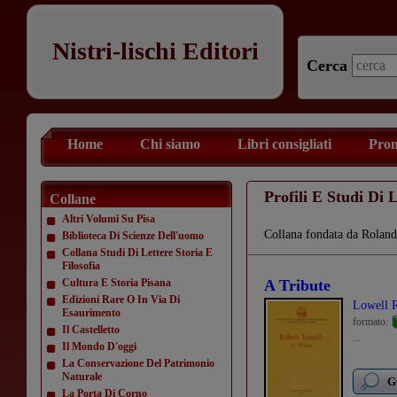
Nistri-lischi Editori
Cerca
Home
Chi siamo
Libri consigliati
Prom
Profili E Studi Di 
Collane
Altri Volumi Su Pisa
Collana fondata da Roland
Biblioteca Di Scienze Dell'uomo
Collana Studi Di Lettere Storia E
Filosofia
Cultura E Storia Pisana
A Tribute
Edizioni Rare O In Via Di
Lowell 
Esaurimento
formato:
Il Castelletto
...
Il Mondo D'oggi
La Conservazione Del Patrimonio
Naturale
G
La Porta Di Corno