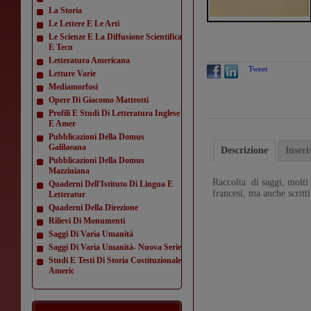
La Storia
Le Lettere E Le Arti
Le Scienze E La Diffusione Scientifica
E Tecn
Letteratura Americana
Tweet
Letture Varie
Mediamorfosi
Opere Di Giacomo Matteotti
Profili E Studi Di Letteratura Inglese
E Amer
Pubblicazioni Della Domus
Galilaeana
Descrizione
Inser
Pubblicazioni Della Domus
Mazziniana
Raccolta di saggi, molti d
Quaderni Dell'Istituto Di Lingua E
francesi, ma anche scritti
Letteratur
Quaderni Della Direzione
Rilievi Di Monumenti
Saggi Di Varia Umanità
Saggi Di Varia Umanità- Nuova Serie
Studi E Testi Di Storia Costituzionale
Americ