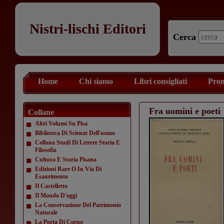
Nistri-lischi Editori
Cerca
Home
Chi siamo
Libri consigliati
Prom
Fra uomini e poeti
Collane
Altri Volumi Su Pisa
Biblioteca Di Scienze Dell'uomo
Collana Studi Di Lettere Storia E
Filosofia
Cultura E Storia Pisana
Edizioni Rare O In Via Di
Esaurimento
Il Castelletto
Il Mondo D'oggi
La Conservazione Del Patrimonio
Naturale
La Porta Di Corno