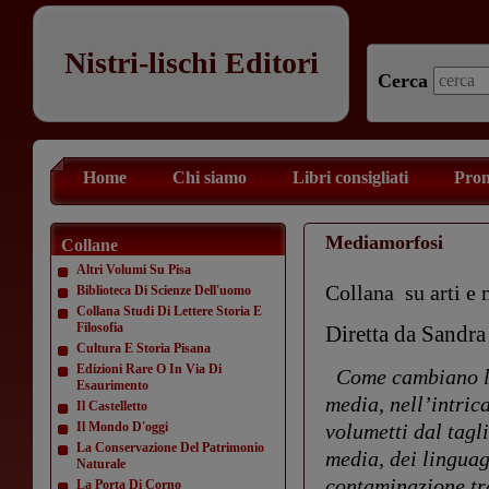
Nistri-lischi Editori
Cerca
Home
Chi siamo
Libri consigliati
Prom
Mediamorfosi
Collane
Altri Volumi Su Pisa
Collana su arti e
Biblioteca Di Scienze Dell'uomo
Collana Studi Di Lettere Storia E
Filosofia
Diretta da Sandra
Cultura E Storia Pisana
Edizioni Rare O In Via Di
Come cambiano le 
Esaurimento
media, nell’intric
Il Castelletto
Il Mondo D'oggi
volumetti dal tagl
La Conservazione Del Patrimonio
media, dei linguagg
Naturale
contaminazione tra
La Porta Di Corno