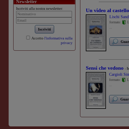
Newsletter
Iscriviti alla nostra newsletter:
Un video al castello
Lischi Sand
formato:
L
...
Iscriviti
Accetto
l'informativa sulla
Guard
privacy
Sensi che vedono
- I
Cargioli Si
formato:
L
...
Guard