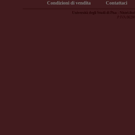
Condizioni di vendita
Contattaci
Università degli Studi di Pisa - Nistri-lisc
P.IVA 0028