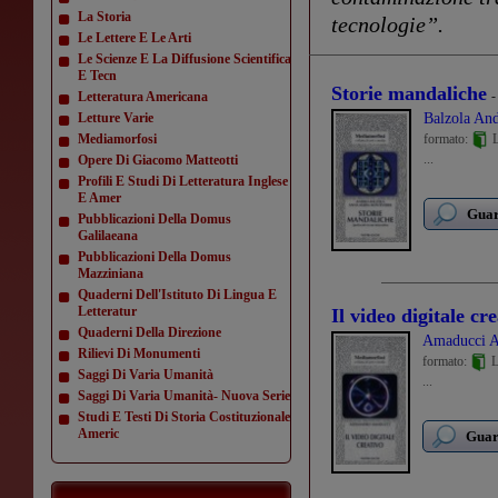
La Storia
tecnologie”.
Le Lettere E Le Arti
Le Scienze E La Diffusione Scientifica
E Tecn
Storie mandaliche
-
Letteratura Americana
Letture Varie
Balzola An
Mediamorfosi
formato:
L
...
Opere Di Giacomo Matteotti
Profili E Studi Di Letteratura Inglese
E Amer
Guar
Pubblicazioni Della Domus
Galilaeana
Pubblicazioni Della Domus
Mazziniana
Quaderni Dell'Istituto Di Lingua E
Letteratur
Il video digitale cr
Quaderni Della Direzione
Amaducci A
Rilievi Di Monumenti
formato:
L
Saggi Di Varia Umanità
...
Saggi Di Varia Umanità- Nuova Serie
Studi E Testi Di Storia Costituzionale
Americ
Guard