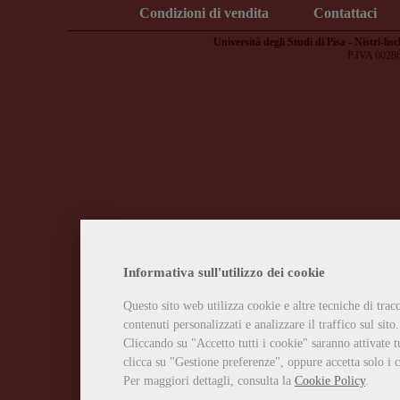
Condizioni di vendita
Contattaci
Università degli Studi di Pisa - Nistri-lisc
P.IVA 0028
Informativa sull'utilizzo dei cookie
Questo sito web utilizza cookie e altre tecniche di tra
contenuti personalizzati e analizzare il traffico sul sito.
Cliccando su "Accetto tutti i cookie" saranno attivate t
clicca su "Gestione preferenze", oppure accetta solo i c
Per maggiori dettagli, consulta la
Cookie Policy
.