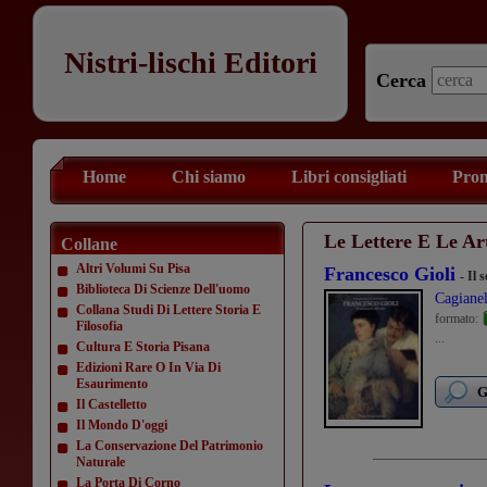
Nistri-lischi Editori
Cerca
Home
Chi siamo
Libri consigliati
Prom
Le Lettere E Le Ar
Collane
Altri Volumi Su Pisa
Francesco Gioli
- Il 
Biblioteca Di Scienze Dell'uomo
Cagianel
Collana Studi Di Lettere Storia E
formato:
Filosofia
...
Cultura E Storia Pisana
Edizioni Rare O In Via Di
Esaurimento
G
Il Castelletto
Il Mondo D'oggi
La Conservazione Del Patrimonio
Naturale
La Porta Di Corno