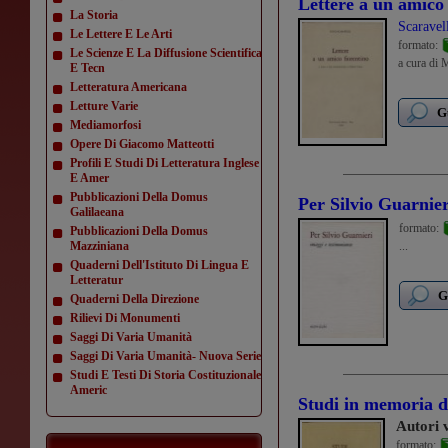
Lettere a un amico 
La Storia
Scaravel
Le Lettere E Le Arti
formato:
Le Scienze E La Diffusione Scientifica
a cura di 
E Tecn
Letteratura Americana
Letture Varie
G
Mediamorfosi
Opere Di Giacomo Matteotti
Profili E Studi Di Letteratura Inglese
E Amer
Pubblicazioni Della Domus
Per Silvio Guarnier
Galilaeana
formato:
Pubblicazioni Della Domus
Mazziniana
...
Quaderni Dell'Istituto Di Lingua E
Letteratur
G
Quaderni Della Direzione
Rilievi Di Monumenti
Saggi Di Varia Umanità
Saggi Di Varia Umanità- Nuova Serie
Studi E Testi Di Storia Costituzionale
Americ
Studi in memoria d
Autori 
formato: