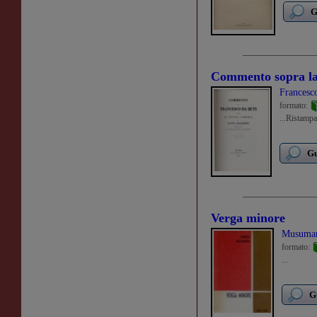
G
Commento sopra la 
Francesco
formato:
...Ristampa
Gu
Verga minore
Musumar
formato:
...
G