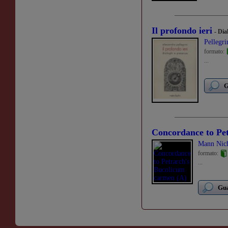
Il profondo ieri
- Dia
Pellegri
formato:
...
G
Concordance to Pe
Mann Nich
formato:
...
Gua