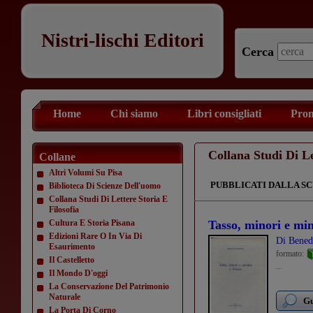
Nistri-lischi Editori
Cerca
Home
Chi siamo
Libri consigliati
Prom
Collana Studi Di Le
Collane
Altri Volumi Su Pisa
PUBBLICATI DALLA SC
Biblioteca Di Scienze Dell'uomo
Collana Studi Di Lettere Storia E
Filosofia
Cultura E Storia Pisana
Tasso, minori e mi
Edizioni Rare O In Via Di
Di Bened
Esaurimento
formato:
Il Castelletto
...
Il Mondo D'oggi
La Conservazione Del Patrimonio
Naturale
Gu
La Porta Di Corno