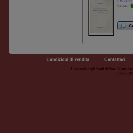
Paduano
formato:
...
Gu
Condizioni di vendita
Contattaci
Università degli Studi di Pisa - Nistri-lisc
P.IVA 0028