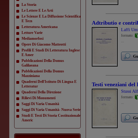
La Storia
Le Lettere E Le Arti
Le Scienze E La Diffusione Scientifica
E Tecn
Adtributio e contri
Letteratura Americana
Laffi Um
Letture Varie
formato:
Mediamorfosi
...
Opere Di Giacomo Matteotti
Profili E Studi Di Letteratura Inglese
E Amer
Gu
Pubblicazioni Della Domus
Galilaeana
Pubblicazioni Della Domus
Mazziniana
Quaderni Dell'Istituto Di Lingua E
Testi veneziani del
Letteratur
Stussi Al
Quaderni Della Direzione
formato:
Rilievi Di Monumenti
...
Saggi Di Varia Umanità
Saggi Di Varia Umanità- Nuova Serie
Studi E Testi Di Storia Costituzionale
Gu
Americ