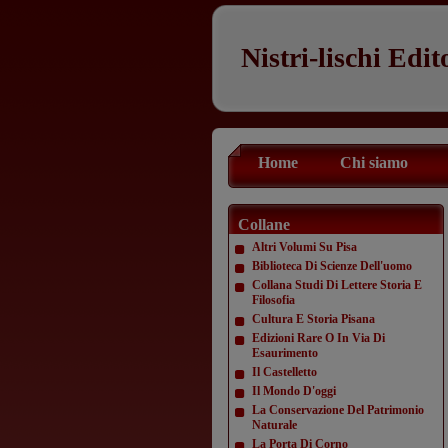
Nistri-lischi Edit
Home
Chi siamo
Collane
Altri Volumi Su Pisa
Biblioteca Di Scienze Dell'uomo
Collana Studi Di Lettere Storia E
Filosofia
Cultura E Storia Pisana
Edizioni Rare O In Via Di
Esaurimento
Il Castelletto
Il Mondo D'oggi
La Conservazione Del Patrimonio
Naturale
La Porta Di Corno