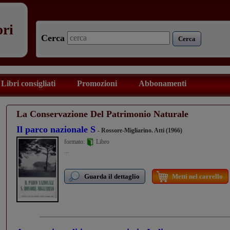
ori
Cerca
Cerca
Libri consigliati
Promozioni
Abbonamenti
La Conservazione Del Patrimonio Naturale
Il parco nazionale S
- Rossore-Migliarino. Atti (1966)
formato:
Libro
...
Guarda il dettaglio
Metti nel carrello