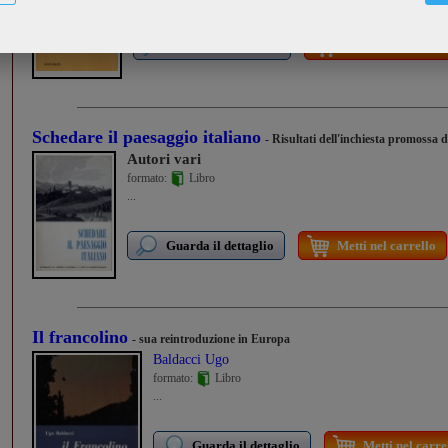
Guarda il dettaglio
Metti nel carrello
Schedare il paesaggio italiano
- Risultati dell'inchiesta promossa 
Autori vari
formato:
Libro
...
Guarda il dettaglio
Metti nel carrello
Il francolino
- sua reintroduzione in Europa
Baldacci Ugo
formato:
Libro
...
Guarda il dettaglio
Metti nel carre