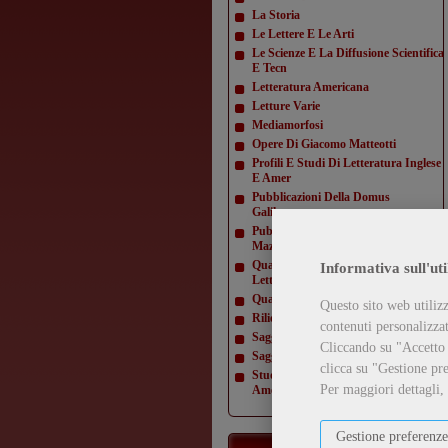
La Storia
Le Lettere E Le Arti
Le Scienze E La Diffusione Scientifica
E Tecn
Letteratura Americana
Letture Varie
Mediamorfosi
Opere Di Giacomo Matteotti
Profili E Studi Di Letteratura Inglese
E Amer
Pubblicazioni Della Domus
Galilaeana
Pubblicazioni Della Domus
Mazziniana
Quaderni Dell'Istituto Di Lingua E
Informativa sull'uti
Letteratur
Quaderni Della Direzione
Questo sito web utilizz
Rilievi Di Monumenti
contenuti personalizzati
Saggi Di Varia Umanità
Cliccando su "Accetto t
Saggi Di Varia Umanità- Nuova Serie
clicca su "Gestione pre
Studi E Testi Di Storia Costituzionale
Per maggiori dettagli,
Americ
Gestione preferenze