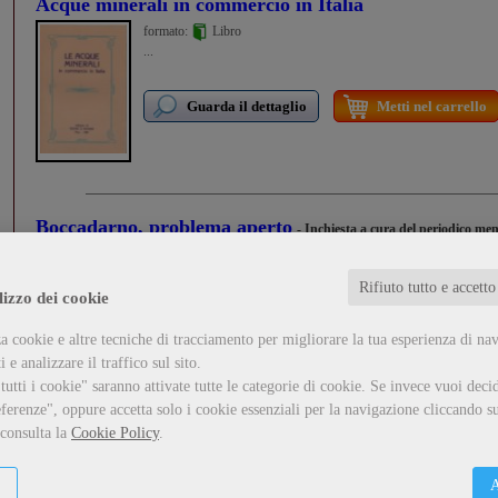
Acque minerali in commercio in Italia
formato:
Libro
...
Guarda il dettaglio
Metti nel carrello
Boccadarno, problema aperto
- Inchiesta a cura del periodico me
Autori vari
formato:
Libro
Rifiuto tutto e accetto
...
lizzo dei cookie
a cookie e altre tecniche di tracciamento per migliorare la tua esperienza di na
Guarda il dettaglio
Metti nel carrello
 e analizzare il traffico sul sito.
utti i cookie" saranno attivate tutte le categorie di cookie.
Se invece vuoi decid
ferenze", oppure accetta solo i cookie essenziali per la navigazione cliccando su
Dal Calambrone alla Burlamacca
- Guida alla natura del parco
 consulta la
Cookie Policy
.
Autori vari
formato:
Libro
A
III ed. 1988.