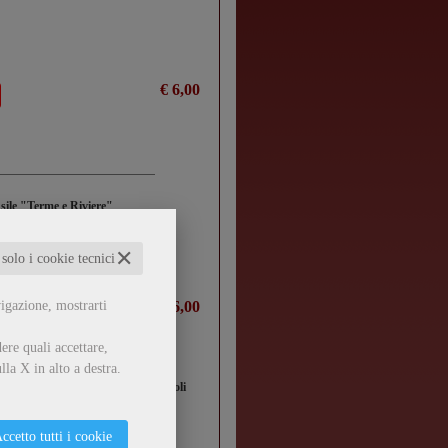
€ 6,00
nsile "Terme e Riviere"
✕
 solo i cookie tecnici
vigazione, mostrarti
€ 6,00
ere quali accettare,
lla X in alto a destra.
 Migliarino-S.Rossore - Massaciuccoli
ccetto tutti i cookie