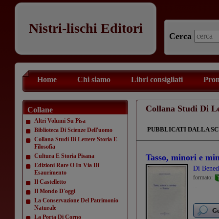
Nistri-lischi Editori
Cerca
Home
Chi siamo
Libri consigliati
Prom
Collana Studi Di Le
Collane
Altri Volumi Su Pisa
PUBBLICATI DALLA SC
Biblioteca Di Scienze Dell'uomo
Collana Studi Di Lettere Storia E
Filosofia
Cultura E Storia Pisana
Tasso, minori e mi
Edizioni Rare O In Via Di
Di Bened
Esaurimento
formato:
Il Castelletto
...
Il Mondo D'oggi
La Conservazione Del Patrimonio
Naturale
Gu
La Porta Di Corno