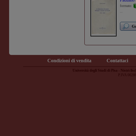
Paduano
formato:
...
Gu
Condizioni di vendita
Contattaci
Università degli Studi di Pisa - Nistri-lisc
P.IVA 0028