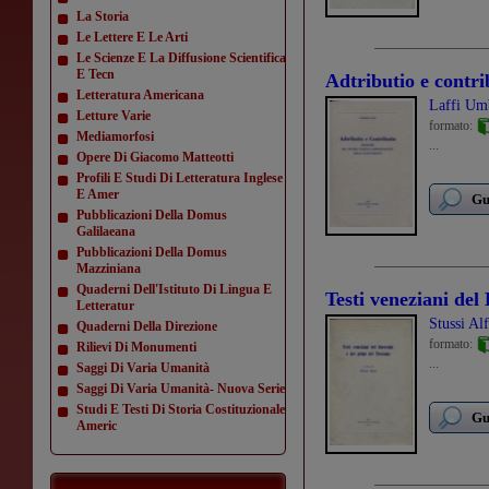
La Storia
Le Lettere E Le Arti
Le Scienze E La Diffusione Scientifica
E Tecn
Adtributio e contri
Letteratura Americana
Laffi Um
Letture Varie
formato:
Mediamorfosi
...
Opere Di Giacomo Matteotti
Profili E Studi Di Letteratura Inglese
E Amer
Gu
Pubblicazioni Della Domus
Galilaeana
Pubblicazioni Della Domus
Mazziniana
Quaderni Dell'Istituto Di Lingua E
Testi veneziani del
Letteratur
Stussi Al
Quaderni Della Direzione
formato:
Rilievi Di Monumenti
...
Saggi Di Varia Umanità
Saggi Di Varia Umanità- Nuova Serie
Studi E Testi Di Storia Costituzionale
Gu
Americ