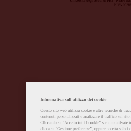
Università degli Studi di Pisa - Nistri-lisc
P.IVA 0028
Informativa sull'utilizzo dei cookie
Questo sito web utilizza cookie e altre tecniche di tra
contenuti personalizzati e analizzare il traffico sul sito.
Cliccando su "Accetto tutti i cookie" saranno attivate t
clicca su "Gestione preferenze", oppure accetta solo i c