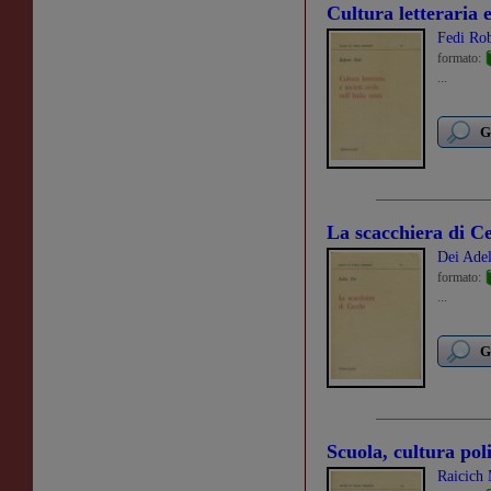
Cultura letteraria e 
Fedi Ro
formato:
...
G
La scacchiera di C
Dei Ade
formato:
...
G
Scuola, cultura pol
Raicich