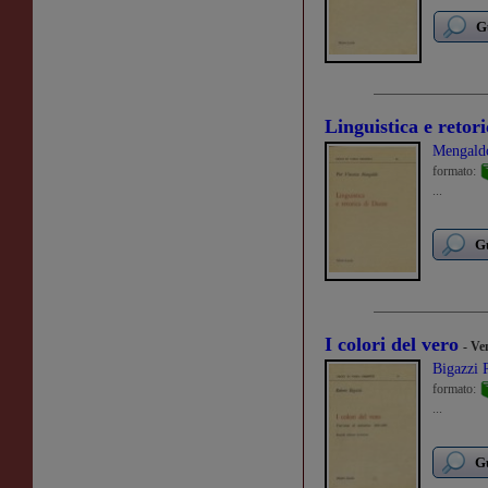
G
Linguistica e retor
Mengaldo
formato:
...
Gu
I colori del vero
- Ve
Bigazzi 
formato:
...
Gu