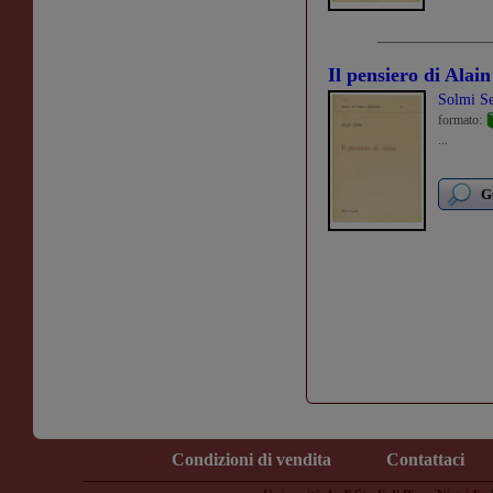
Il pensiero di Alain
Solmi Se
formato:
...
G
Condizioni di vendita
Contattaci