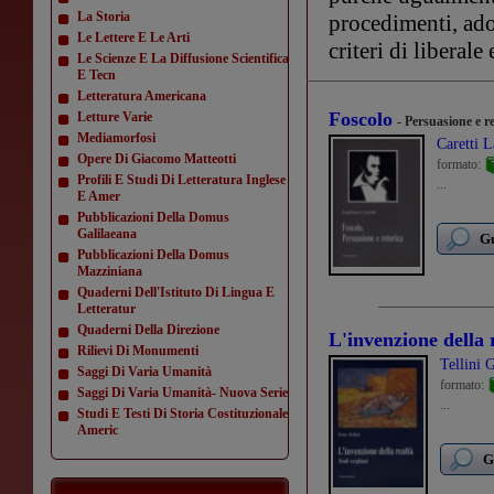
La Storia
procedimenti, adot
Le Lettere E Le Arti
criteri di liberale
Le Scienze E La Diffusione Scientifica
E Tecn
Letteratura Americana
Foscolo
Letture Varie
- Persuasione e r
Mediamorfosi
Caretti 
Opere Di Giacomo Matteotti
formato:
Profili E Studi Di Letteratura Inglese
...
E Amer
Pubblicazioni Della Domus
Galilaeana
Gu
Pubblicazioni Della Domus
Mazziniana
Quaderni Dell'Istituto Di Lingua E
Letteratur
Quaderni Della Direzione
L'invenzione della 
Rilievi Di Monumenti
Tellini 
Saggi Di Varia Umanità
formato:
Saggi Di Varia Umanità- Nuova Serie
...
Studi E Testi Di Storia Costituzionale
Americ
G