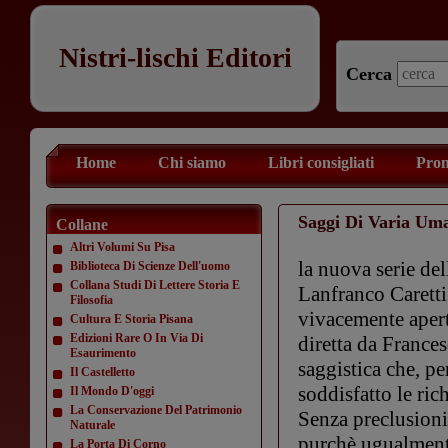
Nistri-lischi Editori
Cerca
Home
Chi siamo
Libri consigliati
Prom
Saggi Di Varia Uma
Collane
Altri Volumi Su Pisa
la nuova serie del
Biblioteca Di Scienze Dell'uomo
Collana Studi Di Lettere Storia E
Lanfranco Caretti 
Filosofia
vivacemente aperto
Cultura E Storia Pisana
Edizioni Rare O In Via Di
diretta da Frances
Esaurimento
saggistica che, p
Il Castelletto
soddisfatto le ric
Il Mondo D'oggi
La Conservazione Del Patrimonio
Senza preclusioni 
Naturale
purchè ugualmente
La Porta Di Corno