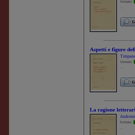
formato:
...
G
Aspetti e figure del
Timpana
formato:
...
G
La ragione letterar
Andreini
formato:
...