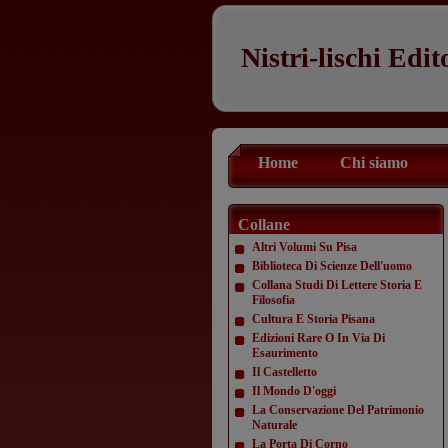
Nistri-lischi Edit
Home
Chi siamo
Collane
Altri Volumi Su Pisa
Biblioteca Di Scienze Dell'uomo
Collana Studi Di Lettere Storia E
Filosofia
Cultura E Storia Pisana
Edizioni Rare O In Via Di
Esaurimento
Il Castelletto
Il Mondo D'oggi
La Conservazione Del Patrimonio
Naturale
La Porta Di Corno