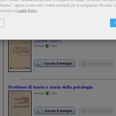
ferenze", oppure accetta solo i cookie essenziali per la navigazione cliccando su
 consulta la
Cookie Policy
.
Guarda il dettaglio
Metti nel carrello
A
Alle radici della rivoluzione scientifica rinascimentale
rapporti tra matematica e logica
Giacobbe Giulio C.
formato:
Libro
...
Guarda il dettaglio
Non ordinabile
Problemi di teoria e storia della psicologia
formato:
Libro
...
Guarda il dettaglio
Non ordinabile