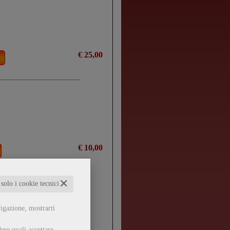
€ 25,00
€ 10,00
✕
 solo i cookie tecnici
vigazione, mostrarti
ere quali accettare,