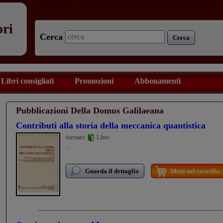
ori
Cerca
Cerca
Libri consigliati
Promozioni
Abbonamenti
Pubblicazioni Della Domus Galilaeana
Contributi alla storia della meccanica quantistica
formato:
Libro
...
Guarda il dettaglio
Metti nel carrello