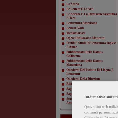
La Storia
Le Lettere E Le Arti
Le Scienze E La Diffusione Scientifica
E Tecn
Letteratura Americana
Letture Varie
Mediamorfosi
Opere Di Giacomo Matteotti
Profili E Studi Di Letteratura Inglese
E Amer
Pubblicazioni Della Domus
Galilaeana
Pubblicazioni Della Domus
Mazziniana
Quaderni Dell'Istituto Di Lingua E
Letteratur
Quaderni Della Direzione
Rilievi Di Monumenti
Saggi Di Varia Umanità
Saggi Di Varia Umanità- Nuova Serie
Informativa sull'uti
Studi E Testi Di Storia Costituzionale
Americ
Questo sito web utilizz
contenuti personalizzati
Cliccando su "Accetto t