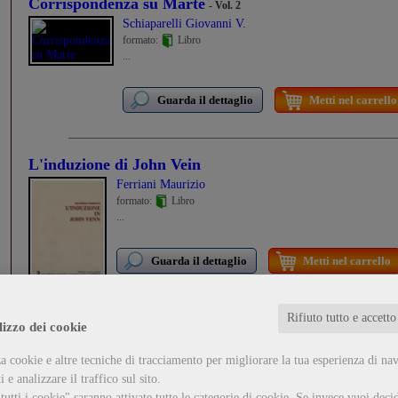
Corrispondenza su Marte
- Vol. 2
Schiaparelli Giovanni V.
formato:
Libro
...
Guarda il dettaglio
Metti nel carrello
L'induzione di John Vein
Ferriani Maurizio
formato:
Libro
...
Guarda il dettaglio
Metti nel carrello
Rifiuto tutto e accetto
lizzo dei cookie
Corrispondenza su Marte
- Vol I (1877-1889)
a cookie e altre tecniche di tracciamento per migliorare la tua esperienza di na
Schiaparelli Giovanni V.
 e analizzare il traffico sul sito.
formato:
Libro
...
utti i cookie" saranno attivate tutte le categorie di cookie.
Se invece vuoi decid