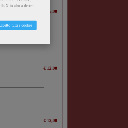
lla X in alto a destra.
€ 25,00
ccetto tutti i cookie
- Le opere di Pietro Catena sui
€ 12,00
€ 12,00