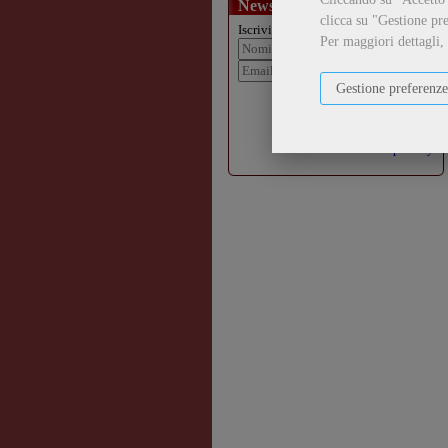
Newsletter
clicca su "Gestione pre
Iscriviti alla nostra newsletter:
Per maggiori dettagli,
Gestione preferenze
Iscriviti
Accetto
l'informativa sulla
privacy