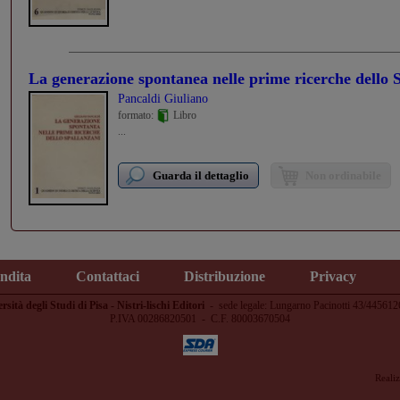
La generazione spontanea nelle prime ricerche dello 
Pancaldi Giuliano
formato:
Libro
...
Guarda il dettaglio
Non ordinabile
endita
Contattaci
Distribuzione
Privacy
rsità degli Studi di Pisa - Nistri-lischi Editori
-
sede legale: Lungarno Pacinotti 43/445612
P.IVA 00286820501 - C.F. 80003670504
Reali