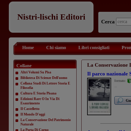
Nistri-lischi Editori
Cerca
Home
Chi siamo
Libri consigliati
Prom
La Conservazione 
Collane
Altri Volumi Su Pisa
Il parco nazionale 
Biblioteca Di Scienze Dell'uomo
formato:
Collana Studi Di Lettere Storia E
...
Filosofia
Cultura E Storia Pisana
Edizioni Rare O In Via Di
Gua
Esaurimento
Il Castelletto
Il Mondo D'oggi
La Conservazione Del Patrimonio
Naturale
La Porta Di Corno