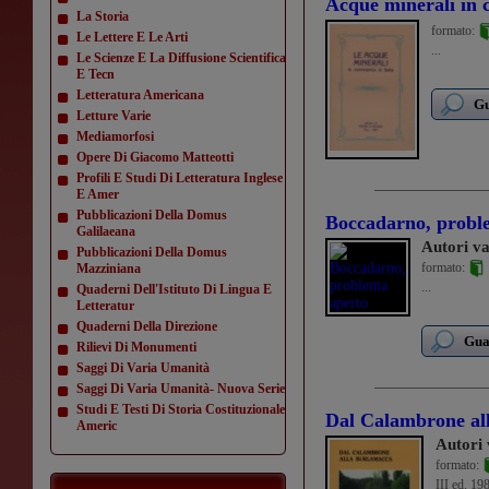
Acque minerali in 
La Storia
formato:
Le Lettere E Le Arti
...
Le Scienze E La Diffusione Scientifica
E Tecn
Letteratura Americana
Gu
Letture Varie
Mediamorfosi
Opere Di Giacomo Matteotti
Profili E Studi Di Letteratura Inglese
E Amer
Pubblicazioni Della Domus
Boccadarno, probl
Galilaeana
Autori va
Pubblicazioni Della Domus
formato:
Mazziniana
...
Quaderni Dell'Istituto Di Lingua E
Letteratur
Quaderni Della Direzione
Guar
Rilievi Di Monumenti
Saggi Di Varia Umanità
Saggi Di Varia Umanità- Nuova Serie
Studi E Testi Di Storia Costituzionale
Dal Calambrone al
Americ
Autori 
formato:
III ed. 19