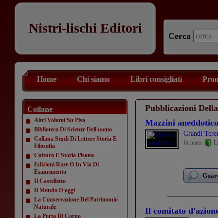
Nistri-lischi Editori
Cerca
Home
Chi siamo
Libri consigliati
Prom
Pubblicazioni Del
Collane
Altri Volumi Su Pisa
Mazzini aneddotic
Biblioteca Di Scienze Dell'uomo
Grandi Tere
Collana Studi Di Lettere Storia E
formato:
Li
Filosofia
Cultura E Storia Pisana
Edizioni Rare O In Via Di
Esaurimento
Guard
Il Castelletto
Il Mondo D'oggi
La Conservazione Del Patrimonio
Naturale
Il comitato d'azion
La Porta Di Corno