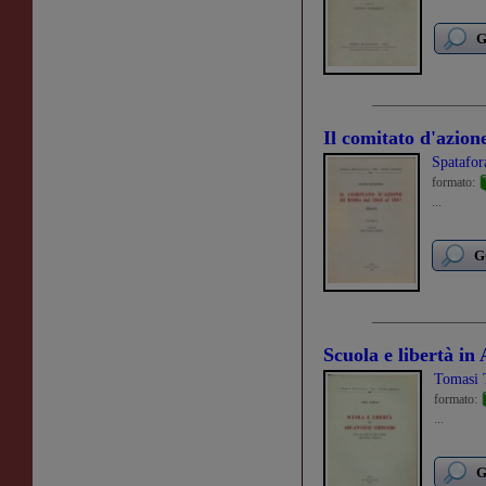
G
Il comitato d'azion
Spatafor
formato:
...
G
Scuola e libertà in
Tomasi 
formato:
...
G