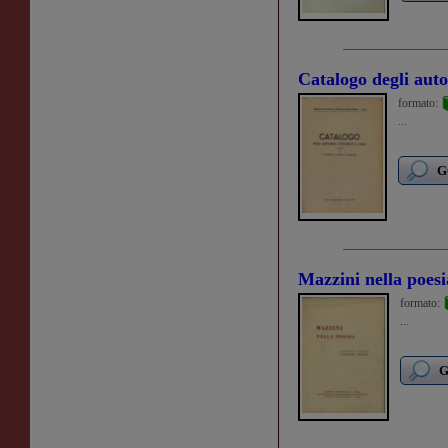
Catalogo degli auto
formato:
...
G
Mazzini nella poesi
formato:
...
G