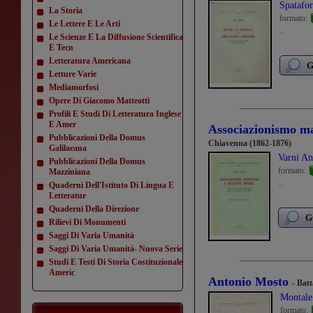
Spatafor
La Storia
formato:
Le Lettere E Le Arti
...
Le Scienze E La Diffusione Scientifica
E Tecn
Letteratura Americana
G
Letture Varie
Mediamorfosi
Opere Di Giacomo Matteotti
Profili E Studi Di Letteratura Inglese
E Amer
Associazionismo ma
Pubblicazioni Della Domus
Chiavenna (1862-1876)
Galilaeana
Varni An
Pubblicazioni Della Domus
formato:
Mazziniana
...
Quaderni Dell'Istituto Di Lingua E
Letteratur
Quaderni Della Direzione
G
Rilievi Di Monumenti
Saggi Di Varia Umanità
Saggi Di Varia Umanità- Nuova Serie
Studi E Testi Di Storia Costituzionale
Americ
Antonio Mosto
- Bat
Montale
formato: