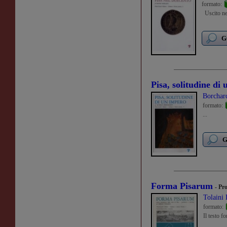
formato:
Uscito neg
G
Pisa, solitudine di
Borchar
formato:
...
G
Forma Pisarum
- Pr
Tolaini
formato:
Il testo f