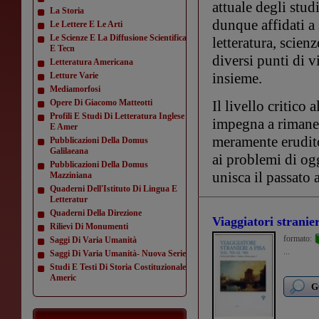
attuale degli stud
La Storia
dunque affidati a 
Le Lettere E Le Arti
Le Scienze E La Diffusione Scientifica
letteratura, scien
E Tecn
diversi punti di v
Letteratura Americana
insieme.
Letture Varie
Mediamorfosi
Opere Di Giacomo Matteotti
Il livello critico 
Profili E Studi Di Letteratura Inglese
impegna a rimaner
E Amer
meramente erudito
Pubblicazioni Della Domus
Galilaeana
ai problemi di og
Pubblicazioni Della Domus
unisca il passato 
Mazziniana
Quaderni Dell'Istituto Di Lingua E
Letteratur
Quaderni Della Direzione
Viaggiatori stranier
Rilievi Di Monumenti
formato:
Saggi Di Varia Umanità
...
Saggi Di Varia Umanità- Nuova Serie
Studi E Testi Di Storia Costituzionale
Americ
G