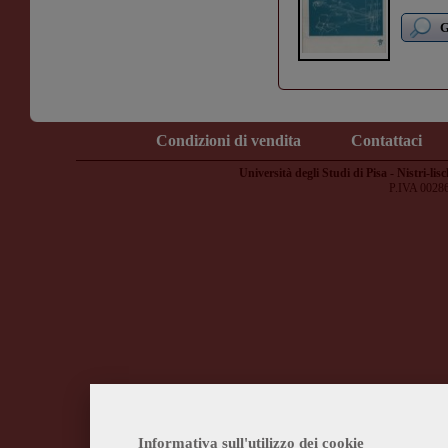
G
Condizioni di vendita
Contattaci
Università degli Studi di Pisa - Nistri-lisc
P.IVA 0028
Informativa sull'utilizzo dei cookie