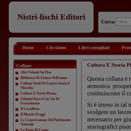
Nistri-lischi Editori
Cerca
Home
Chi siamo
Libri consigliati
Prom
Cultura E Storia P
Collane
Altri Volumi Su Pisa
Questa collana è n
Biblioteca Di Scienze Dell'uomo
Collana Studi Di Lettere Storia E
armonica prospett
Filosofia
costituiscono il co
Cultura E Storia Pisana
Edizioni Rare O In Via Di
Esaurimento
Si è inteso in tal
Il Castelletto
svolgere un lavot
Il Mondo D'oggi
necessario per gi
La Conservazione Del Patrimonio
Naturale
storiografici pisa
La Porta Di Corno