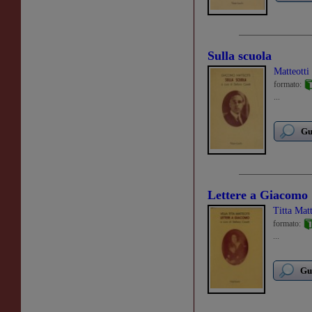
Sulla scuola
Matteott
formato:
...
Gu
Lettere a Giacomo
Titta Matt
formato:
...
Gu