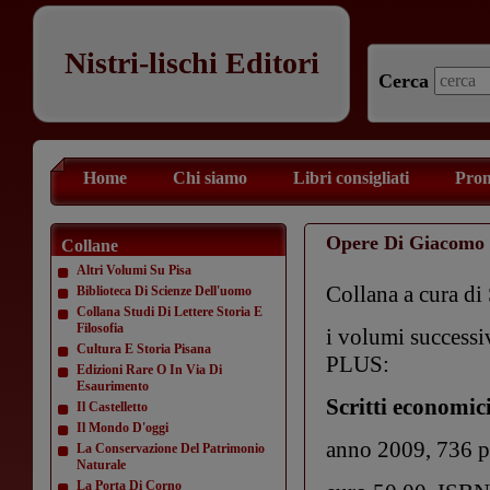
Nistri-lischi Editori
Cerca
Home
Chi siamo
Libri consigliati
Prom
Opere Di Giacomo 
Collane
Altri Volumi Su Pisa
Collana a cura di 
Biblioteca Di Scienze Dell'uomo
Collana Studi Di Lettere Storia E
Filosofia
i volumi successiv
Cultura E Storia Pisana
PLUS:
Edizioni Rare O In Via Di
Esaurimento
Scritti economici
Il Castelletto
Il Mondo D'oggi
anno 2009, 736 p
La Conservazione Del Patrimonio
Naturale
La Porta Di Corno