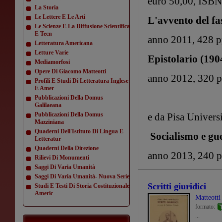
euro 50,00, ISB
La Storia
Le Lettere E Le Arti
L'avvento del f
Le Scienze E La Diffusione Scientifica
E Tecn
anno 2011, 428 p
Letteratura Americana
Letture Varie
Epistolario (190
Mediamorfosi
Opere Di Giacomo Matteotti
anno 2012, 320 
Profili E Studi Di Letteratura Inglese
E Amer
Pubblicazioni Della Domus
Galilaeana
Pubblicazioni Della Domus
e da Pisa Universi
Mazziniana
Quaderni Dell'Istituto Di Lingua E
Socialismo e gu
Letteratur
Quaderni Della Direzione
anno 2013, 240 
Rilievi Di Monumenti
Saggi Di Varia Umanità
Saggi Di Varia Umanità- Nuova Serie
Scritti giuridici
Studi E Testi Di Storia Costituzionale
Americ
Matteott
formato:
...