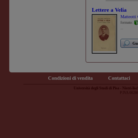
Lettere a Velia
Matteotti
formato:
...
Gua
Condizioni di vendita
Contattaci
Università degli Studi di Pisa - Nistri-lisc
P.IVA 0028