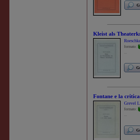
G
Kleist als Theaterk
Roeschke
formato:
...
Gu
Fontane e la critica
Grevel L
formato:
...
Gu