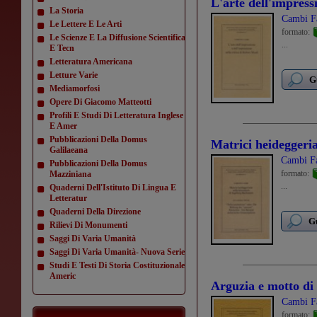
L'arte dell'impressi
La Storia
Cambi F
Le Lettere E Le Arti
formato:
Le Scienze E La Diffusione Scientifica
...
E Tecn
Letteratura Americana
Letture Varie
G
Mediamorfosi
Opere Di Giacomo Matteotti
Profili E Studi Di Letteratura Inglese
E Amer
Pubblicazioni Della Domus
Matrici heideggeri
Galilaeana
Cambi Fa
Pubblicazioni Della Domus
formato:
Mazziniana
...
Quaderni Dell'Istituto Di Lingua E
Letteratur
Quaderni Della Direzione
Gu
Rilievi Di Monumenti
Saggi Di Varia Umanità
Saggi Di Varia Umanità- Nuova Serie
Studi E Testi Di Storia Costituzionale
Americ
Arguzia e motto di s
Cambi F
formato: