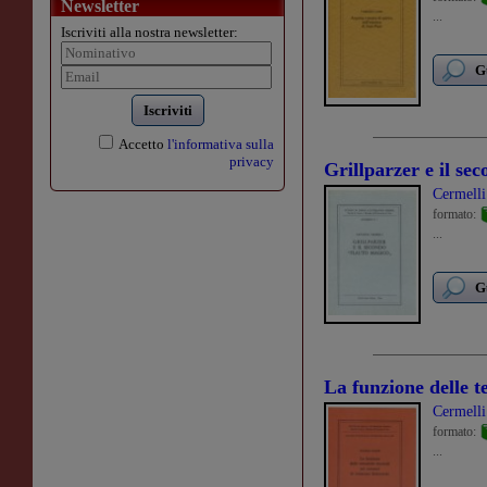
Newsletter
...
Iscriviti alla nostra newsletter:
G
Iscriviti
Accetto
l'informativa sulla
privacy
Grillparzer e il se
Cermell
formato:
...
G
La funzione delle 
Cermell
formato:
...