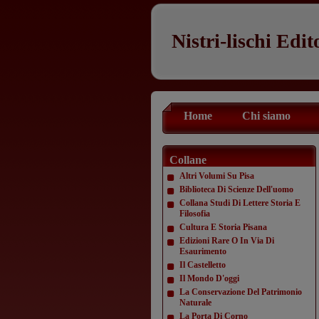
Nistri-lischi Edit
Home
Chi siamo
Collane
Altri Volumi Su Pisa
Biblioteca Di Scienze Dell'uomo
Collana Studi Di Lettere Storia E
Filosofia
Cultura E Storia Pisana
Edizioni Rare O In Via Di
Esaurimento
Il Castelletto
Il Mondo D'oggi
La Conservazione Del Patrimonio
Naturale
La Porta Di Corno