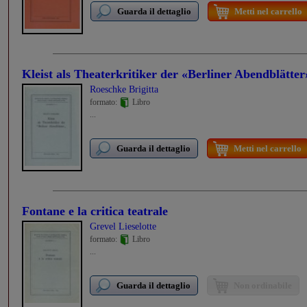
Guarda il dettaglio
Metti nel carrello
Kleist als Theaterkritiker der «Berliner Abendblätter
Roeschke Brigitta
formato:
Libro
...
Guarda il dettaglio
Metti nel carrello
Fontane e la critica teatrale
Grevel Lieselotte
formato:
Libro
...
Guarda il dettaglio
Non ordinabile