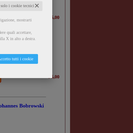
✕
 solo i cookie tecnici
€ 5,00
vigazione, mostrarti
ere quali accettare,
lla X in alto a destra.
ccetto tutti i cookie
€ 5,00
 Johannes Bobrowski