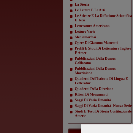
La Storia
Le Lettere E Le Arti
Le Scienze E La Diffusione Scientifica
E Tecn
Letteratura Americana
Letture Varie
Mediamorfosi
Opere Di Giacomo Matteotti
Profili E Studi Di Letteratura Inglese
E Amer
Pubblicazioni Della Domus
Galilaeana
Pubblicazioni Della Domus
Mazziniana
Quaderni Dell'Istituto Di Lingua E
Letteratur
Quaderni Della Direzione
Rilievi Di Monumenti
Saggi Di Varia Umanità
Saggi Di Varia Umanità- Nuova Serie
Studi E Testi Di Storia Costituzionale
Americ