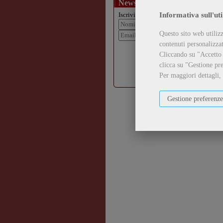
Newsletter
Informativa sull'uti
Iscriviti alla nostra newsletter:
Questo sito web utilizz
contenuti personalizzati
Iscriviti
Cliccando su "Accetto t
clicca su "Gestione pre
Accetto
l'informativa sulla
privacy
Per maggiori dettagli,
Gestione preferenze