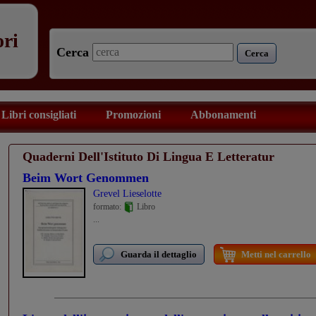
ori
Cerca
Cerca
Libri consigliati
Promozioni
Abbonamenti
Quaderni Dell'Istituto Di Lingua E Letteratur
Beim Wort Genommen
Grevel Lieselotte
formato:
Libro
...
Guarda il dettaglio
Metti nel carrello