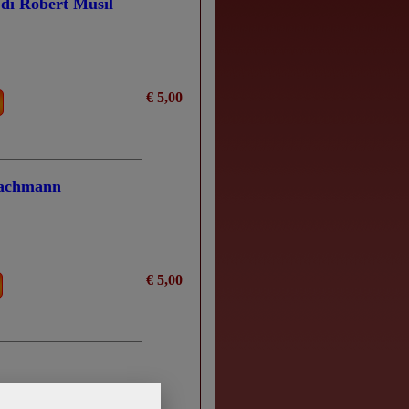
a di Robert Musil
€ 5,00
 Bachmann
€ 5,00