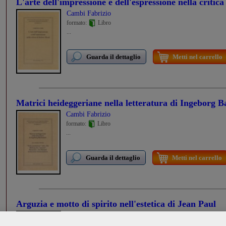
L'arte dell'impressione e dell'espressione nella critic
Cambi Fabrizio
formato:
Libro
...
Guarda il dettaglio
Metti nel carrello
Matrici heideggeriane nella letteratura di Ingeborg
Cambi Fabrizio
formato:
Libro
...
Guarda il dettaglio
Metti nel carrello
Arguzia e motto di spirito nell'estetica di Jean Paul
Cambi Fabrizio
formato:
Libro