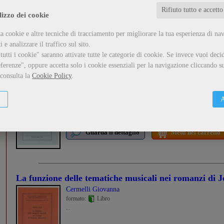
...
Rifiuto tutto e accetto
lizzo dei cookie
Guarda il dettaglio
Metti nel carrello
a cookie e altre tecniche di tracciamento per migliorare la tua esperienza di na
 e analizzare il traffico sul sito.
utti i cookie" saranno attivate tutte le categorie di cookie.
Se invece vuoi decid
ferenze", oppure accetta solo i cookie essenziali per la navigazione cliccando su
 consulta la
Cookie Policy
.
Grillparzer e il secondo «Flauto magico»
Cermelli Giovanna
formato:
Libro
A
...
Guarda il dettaglio
Metti nel carrello
La funzione delle tematiche musicali nei romanzi di
Cermelli Giovanna
formato:
Libro
...