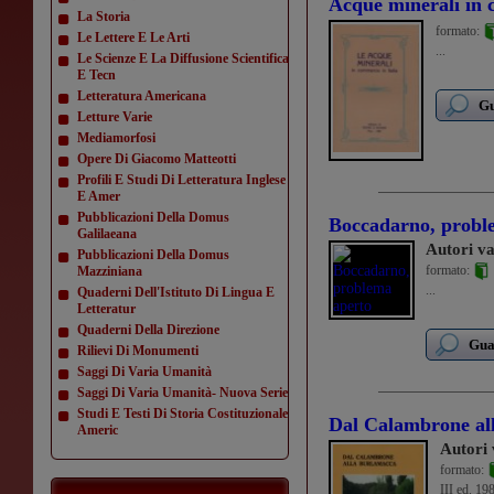
Acque minerali in 
La Storia
formato:
Le Lettere E Le Arti
...
Le Scienze E La Diffusione Scientifica
E Tecn
Letteratura Americana
Gu
Letture Varie
Mediamorfosi
Opere Di Giacomo Matteotti
Profili E Studi Di Letteratura Inglese
E Amer
Pubblicazioni Della Domus
Boccadarno, probl
Galilaeana
Autori va
Pubblicazioni Della Domus
formato:
Mazziniana
...
Quaderni Dell'Istituto Di Lingua E
Letteratur
Quaderni Della Direzione
Guar
Rilievi Di Monumenti
Saggi Di Varia Umanità
Saggi Di Varia Umanità- Nuova Serie
Studi E Testi Di Storia Costituzionale
Dal Calambrone al
Americ
Autori 
formato:
III ed. 19