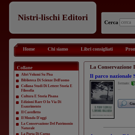
Nistri-lischi Editori
Cerca
Home
Chi siamo
Libri consigliati
Prom
La Conservazione 
Collane
Altri Volumi Su Pisa
Il parco nazionale 
Biblioteca Di Scienze Dell'uomo
formato:
Collana Studi Di Lettere Storia E
...
Filosofia
Cultura E Storia Pisana
Edizioni Rare O In Via Di
Gua
Esaurimento
Il Castelletto
Il Mondo D'oggi
La Conservazione Del Patrimonio
Naturale
La Porta Di Corno