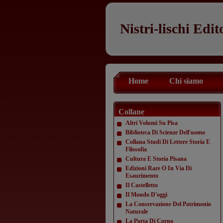
Nistri-lischi Edit
Home
Chi siamo
Collane
Altri Volumi Su Pisa
Biblioteca Di Scienze Dell'uomo
Collana Studi Di Lettere Storia E
Filosofia
Cultura E Storia Pisana
Edizioni Rare O In Via Di
Esaurimento
Il Castelletto
Il Mondo D'oggi
La Conservazione Del Patrimonio
Naturale
La Porta Di Corno