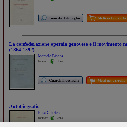
...
Guarda il dettaglio
Metti nel carrello
La confederazione operaia genovese e il movimento 
(1864-1892)
Montale Bianca
formato:
Libro
...
Guarda il dettaglio
Metti nel carrello
Autobiografie
Rosa Gabriele
formato:
Libro
...