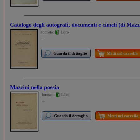
Catalogo degli autografi, documenti e cimeli (di Mazz
formato:
Libro
...
Guarda il dettaglio
Metti nel carrello
Mazzini nella poesia
formato:
Libro
...
Guarda il dettaglio
Metti nel carrello