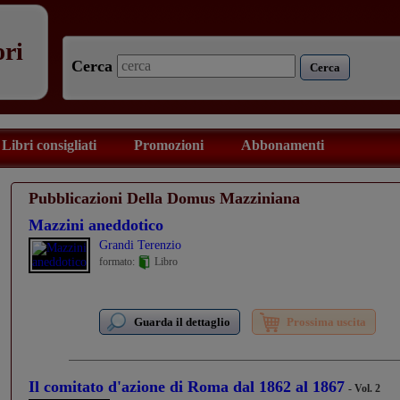
ori
Cerca
Cerca
Libri consigliati
Promozioni
Abbonamenti
Pubblicazioni Della Domus Mazziniana
Mazzini aneddotico
Grandi Terenzio
formato:
Libro
Guarda il dettaglio
Prossima uscita
Il comitato d'azione di Roma dal 1862 al 1867
- Vol. 2