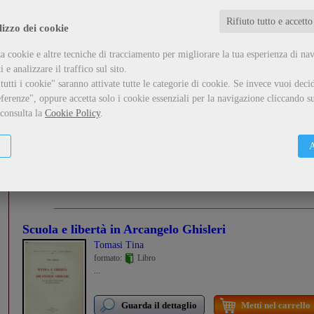
Rifiuto tutto e accetto
Guarda il dettaglio
Metti nel carrello
lizzo dei cookie
a cookie e altre tecniche di tracciamento per migliorare la tua esperienza di na
 e analizzare il traffico sul sito.
utti i cookie" saranno attivate tutte le categorie di cookie.
Se invece vuoi decid
Il comitato d'azione di Roma dal 1862 al 1867
- Vol. 1
ferenze", oppure accetta solo i cookie essenziali per la navigazione cliccando su
Spatafora Filippo
 consulta la
Cookie Policy
.
formato:
Libro
...
A
Guarda il dettaglio
Metti nel carrello
Scuola e libertà in Arcangelo Ghisleri
Tomasi Tina
formato:
Libro
...
Guarda il dettaglio
Metti nel carrello