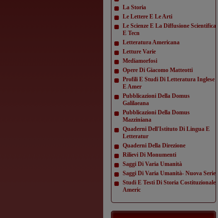
La Storia
Le Lettere E Le Arti
Le Scienze E La Diffusione Scientifica
E Tecn
Letteratura Americana
Letture Varie
Mediamorfosi
Opere Di Giacomo Matteotti
Profili E Studi Di Letteratura Inglese
E Amer
Pubblicazioni Della Domus
Galilaeana
Pubblicazioni Della Domus
Mazziniana
Quaderni Dell'Istituto Di Lingua E
Letteratur
Quaderni Della Direzione
Rilievi Di Monumenti
Saggi Di Varia Umanità
Saggi Di Varia Umanità- Nuova Serie
Studi E Testi Di Storia Costituzionale
Americ