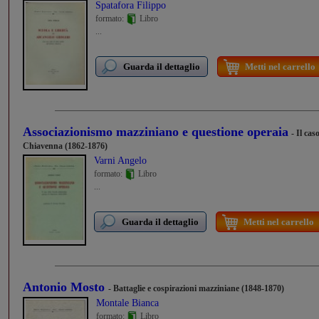
Spatafora Filippo
formato:
Libro
...
Guarda il dettaglio
Metti nel carrello
Associazionismo mazziniano e questione operaia
- Il cas
Chiavenna (1862-1876)
Varni Angelo
formato:
Libro
...
Guarda il dettaglio
Metti nel carrello
Antonio Mosto
- Battaglie e cospirazioni mazziniane (1848-1870)
Montale Bianca
formato:
Libro