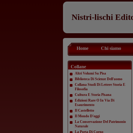
Nistri-lischi Edit
Home
Chi siamo
Collane
Altri Volumi Su Pisa
Biblioteca Di Scienze Dell'uomo
Collana Studi Di Lettere Storia E
Filosofia
Cultura E Storia Pisana
Edizioni Rare O In Via Di
Esaurimento
Il Castelletto
Il Mondo D'oggi
La Conservazione Del Patrimonio
Naturale
La Porta Di Corno