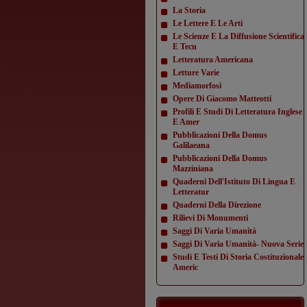
La Storia
Le Lettere E Le Arti
Le Scienze E La Diffusione Scientifica
E Tecn
Letteratura Americana
Letture Varie
Mediamorfosi
Opere Di Giacomo Matteotti
Profili E Studi Di Letteratura Inglese
E Amer
Pubblicazioni Della Domus
Galilaeana
Pubblicazioni Della Domus
Mazziniana
Quaderni Dell'Istituto Di Lingua E
Letteratur
Quaderni Della Direzione
Rilievi Di Monumenti
Saggi Di Varia Umanità
Saggi Di Varia Umanità- Nuova Serie
Studi E Testi Di Storia Costituzionale
Americ