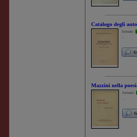
Catalogo degli auto
formato:
...
G
Mazzini nella poesi
formato:
...
G