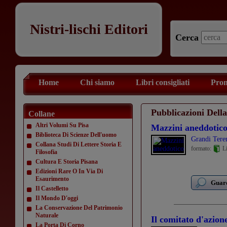
Nistri-lischi Editori
Cerca
Home
Chi siamo
Libri consigliati
Prom
Pubblicazioni Del
Collane
Altri Volumi Su Pisa
Mazzini aneddotic
Biblioteca Di Scienze Dell'uomo
Grandi Tere
Collana Studi Di Lettere Storia E
formato:
Li
Filosofia
Cultura E Storia Pisana
Edizioni Rare O In Via Di
Esaurimento
Guard
Il Castelletto
Il Mondo D'oggi
La Conservazione Del Patrimonio
Naturale
Il comitato d'azion
La Porta Di Corno