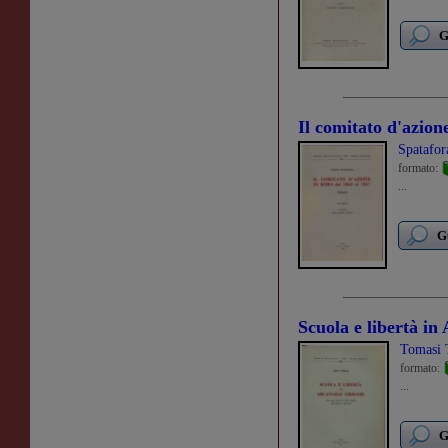
G
Il comitato d'azion
Spatafor
formato:
...
G
Scuola e libertà in
Tomasi 
formato:
...
G