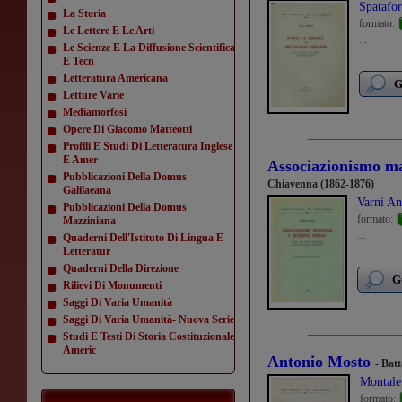
Spatafor
La Storia
formato:
Le Lettere E Le Arti
...
Le Scienze E La Diffusione Scientifica
E Tecn
Letteratura Americana
G
Letture Varie
Mediamorfosi
Opere Di Giacomo Matteotti
Profili E Studi Di Letteratura Inglese
E Amer
Associazionismo ma
Pubblicazioni Della Domus
Chiavenna (1862-1876)
Galilaeana
Varni An
Pubblicazioni Della Domus
formato:
Mazziniana
...
Quaderni Dell'Istituto Di Lingua E
Letteratur
Quaderni Della Direzione
G
Rilievi Di Monumenti
Saggi Di Varia Umanità
Saggi Di Varia Umanità- Nuova Serie
Studi E Testi Di Storia Costituzionale
Americ
Antonio Mosto
- Bat
Montale
formato: