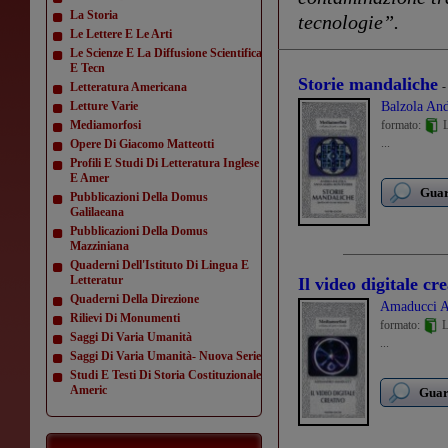
La Storia
tecnologie”.
Le Lettere E Le Arti
Le Scienze E La Diffusione Scientifica
E Tecn
Storie mandaliche
-
Letteratura Americana
Letture Varie
Balzola An
Mediamorfosi
formato:
L
...
Opere Di Giacomo Matteotti
Profili E Studi Di Letteratura Inglese
E Amer
Guar
Pubblicazioni Della Domus
Galilaeana
Pubblicazioni Della Domus
Mazziniana
Quaderni Dell'Istituto Di Lingua E
Letteratur
Il video digitale cr
Quaderni Della Direzione
Amaducci A
Rilievi Di Monumenti
formato:
L
Saggi Di Varia Umanità
...
Saggi Di Varia Umanità- Nuova Serie
Studi E Testi Di Storia Costituzionale
Americ
Guard