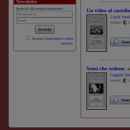
Newsletter
Iscriviti alla nostra newsletter:
Un video al castello
Lischi Sand
formato:
L
...
Iscriviti
Accetto
l'informativa sulla
Guard
privacy
Sensi che vedono
- I
Cargioli Si
formato:
L
...
Guard