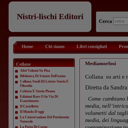
Nistri-lischi Editori
Cerca
Home
Chi siamo
Libri consigliati
Prom
Mediamorfosi
Collane
Altri Volumi Su Pisa
Collana su arti e
Biblioteca Di Scienze Dell'uomo
Collana Studi Di Lettere Storia E
Filosofia
Diretta da Sandra
Cultura E Storia Pisana
Edizioni Rare O In Via Di
Come cambiano le 
Esaurimento
media, nell’intric
Il Castelletto
Il Mondo D'oggi
volumetti dal tagl
La Conservazione Del Patrimonio
media, dei linguagg
Naturale
contaminazione tra
La Porta Di Corno