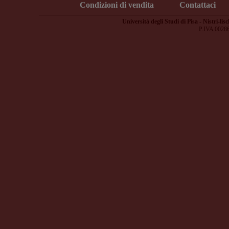
Condizioni di vendita
Contattaci
Università degli Studi di Pisa - Nistri-lisc
P.IVA 0028