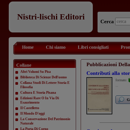
Nistri-lischi Editori
Cerca
Home
Chi siamo
Libri consigliati
Prom
Pubblicazioni Dell
Collane
Altri Volumi Su Pisa
Contributi alla sto
Biblioteca Di Scienze Dell'uomo
formato:
Collana Studi Di Lettere Storia E
...
Filosofia
Cultura E Storia Pisana
Edizioni Rare O In Via Di
G
Esaurimento
Il Castelletto
Il Mondo D'oggi
La Conservazione Del Patrimonio
Naturale
La Porta Di Corno