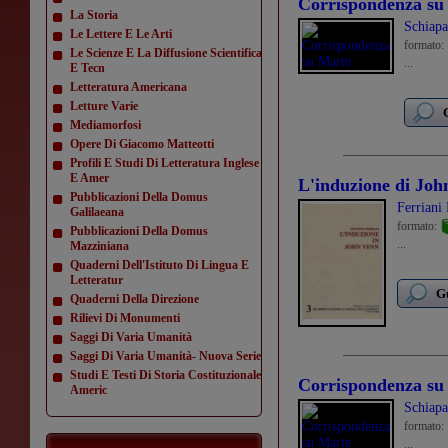
Corrispondenza su
La Storia
Schiapa
Le Lettere E Le Arti
formato:
Le Scienze E La Diffusione Scientifica
...
E Tecn
Letteratura Americana
Letture Varie
Mediamorfosi
Opere Di Giacomo Matteotti
Profili E Studi Di Letteratura Inglese
E Amer
L'induzione di Joh
Pubblicazioni Della Domus
Ferriani
Galilaeana
formato:
Pubblicazioni Della Domus
...
Mazziniana
Quaderni Dell'Istituto Di Lingua E
Letteratur
Gu
Quaderni Della Direzione
Rilievi Di Monumenti
Saggi Di Varia Umanità
Saggi Di Varia Umanità- Nuova Serie
Studi E Testi Di Storia Costituzionale
Corrispondenza su
Americ
Schiapa
formato:
...