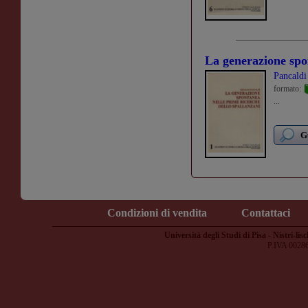
La generazione spo
Pancaldi
formato:
...
G
Condizioni di vendita
Contattaci
Università degli Studi di Pisa - Nistri-lisc
P.IVA 0028