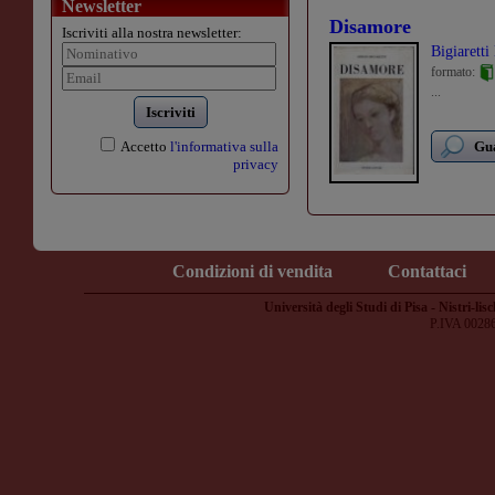
Newsletter
Disamore
Iscriviti alla nostra newsletter:
Bigiaretti
formato:
...
Iscriviti
Accetto
l'informativa sulla
Gua
privacy
Condizioni di vendita
Contattaci
Università degli Studi di Pisa - Nistri-lisc
P.IVA 0028