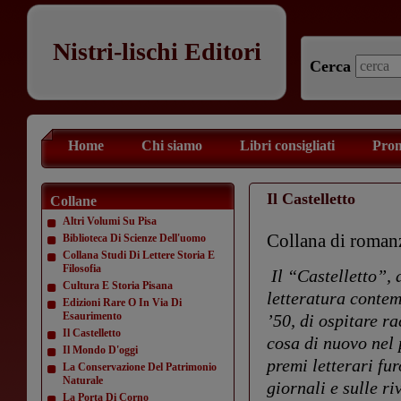
Nistri-lischi Editori
Cerca
Home
Chi siamo
Libri consigliati
Prom
Il Castelletto
Collane
Altri Volumi Su Pisa
Collana di romanz
Biblioteca Di Scienze Dell'uomo
Collana Studi Di Lettere Storia E
Filosofia
Il “Castelletto”, 
Cultura E Storia Pisana
letteratura contem
Edizioni Rare O In Via Di
Esaurimento
’50, di ospitare 
Il Castelletto
cosa di nuovo nel 
Il Mondo D'oggi
premi letterari fu
La Conservazione Del Patrimonio
Naturale
giornali e sulle ri
La Porta Di Corno