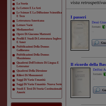
vista retrospettiv
La Storia
Le Lettere E Le Arti
Le Scienze E La Diffusione Scientifica
E Tecn
I passeri
Letteratura Americana
Dessì Giu
Letture Varie
formato:
Mediamorfosi
...
Opere Di Giacomo Matteotti
Profili E Studi Di Letteratura Inglese
E Amer
Gua
Pubblicazioni Della Domus
Galilaeana
Pubblicazioni Della Domus
Mazziniana
Quaderni Dell'Istituto Di Lingua E
Il ricordo della Ba
Letteratur
Delfini A
Quaderni Della Direzione
formato:
Rilievi Di Monumenti
...
Saggi Di Varia Umanità
Saggi Di Varia Umanità- Nuova Serie
Studi E Testi Di Storia Costituzionale
Gu
Americ