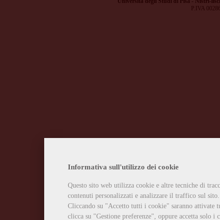
Università degli Studi di Pisa - Nistri-lisc
P.IVA 0028
Informativa sull'utilizzo dei cookie
Questo sito web utilizza cookie e altre tecniche di tra
contenuti personalizzati e analizzare il traffico sul sito.
Cliccando su "Accetto tutti i cookie" saranno attivate t
clicca su "Gestione preferenze", oppure accetta solo i c