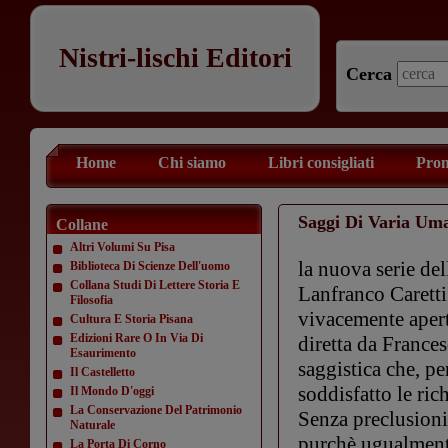
Nistri-lischi Editori
Cerca
Home
Chi siamo
Libri consigliati
Prom
Saggi Di Varia Uma
Collane
Altri Volumi Su Pisa
la nuova serie del
Biblioteca Di Scienze Dell'uomo
Collana Studi Di Lettere Storia E
Lanfranco Caretti 
Filosofia
vivacemente aperto
Cultura E Storia Pisana
Edizioni Rare O In Via Di
diretta da Frances
Esaurimento
saggistica che, p
Il Castelletto
soddisfatto le ric
Il Mondo D'oggi
La Conservazione Del Patrimonio
Senza preclusioni 
Naturale
purchè ugualmente
La Porta Di Corno