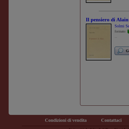
Il pensiero di Alain
Solmi Se
formato:
...
G
Condizioni di vendita
Contattaci