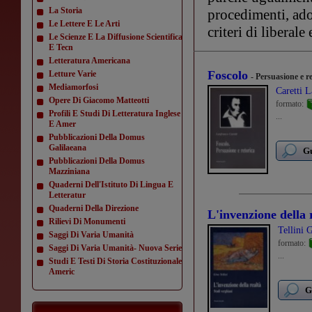
La Storia
procedimenti, adot
Le Lettere E Le Arti
criteri di liberale
Le Scienze E La Diffusione Scientifica
E Tecn
Letteratura Americana
Foscolo
Letture Varie
- Persuasione e r
Mediamorfosi
Caretti 
Opere Di Giacomo Matteotti
formato:
Profili E Studi Di Letteratura Inglese
...
E Amer
Pubblicazioni Della Domus
Galilaeana
Gu
Pubblicazioni Della Domus
Mazziniana
Quaderni Dell'Istituto Di Lingua E
Letteratur
Quaderni Della Direzione
L'invenzione della 
Rilievi Di Monumenti
Tellini 
Saggi Di Varia Umanità
formato:
Saggi Di Varia Umanità- Nuova Serie
...
Studi E Testi Di Storia Costituzionale
Americ
G