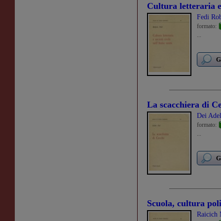
Cultura letteraria e 
Fedi Ro
formato:
...
G
La scacchiera di C
Dei Ade
formato:
...
G
Scuola, cultura pol
Raicich