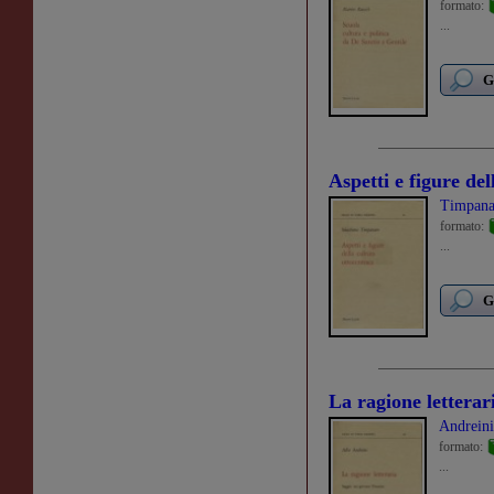
formato:
...
G
Aspetti e figure del
Timpana
formato:
...
G
La ragione letterar
Andreini
formato:
...