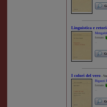
G
Linguistica e retor
Mengaldo
formato:
...
Gu
I colori del vero
- Ve
Bigazzi 
formato:
...
Gu