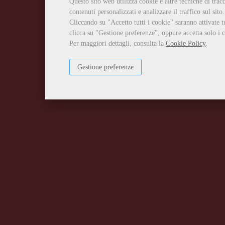
Questo sito web utilizza cookie e altre tecniche di tra
contenuti personalizzati e analizzare il traffico sul sito.
Cliccando su "Accetto tutti i cookie" saranno attivate t
clicca su "Gestione preferenze", oppure accetta solo i c
Per maggiori dettagli, consulta la
Cookie Policy
.
Gestione preferenze