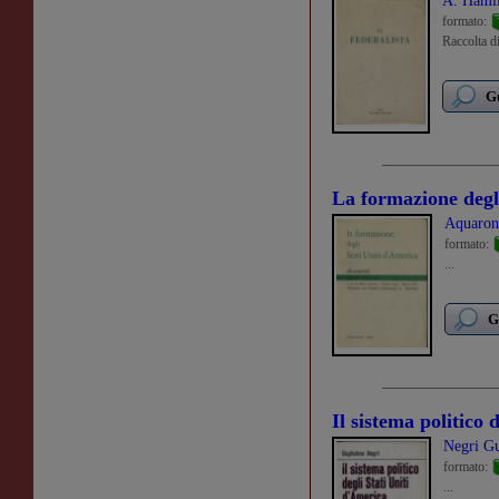
A. Hami
formato:
Raccolta di
Gu
La formazione degl
Aquaron
formato:
...
G
Il sistema politico 
Negri G
formato:
...