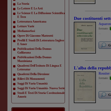
La Storia
Le Lettere E Le Arti
Le Scienze E La Diffusione Scientifica
E Tecn
Due costituenti set
Letteratura Americana
Aquaron
Letture Varie
formato:
Mediamorfosi
...
Opere Di Giacomo Matteotti
Profili E Studi Di Letteratura Inglese
E Amer
G
Pubblicazioni Della Domus
Galilaeana
Pubblicazioni Della Domus
Mazziniana
Quaderni Dell'Istituto Di Lingua E
L'alba della repubb
Letteratur
Rossiter
Quaderni Della Direzione
formato:
Rilievi Di Monumenti
...
Saggi Di Varia Umanità
Saggi Di Varia Umanità- Nuova Serie
Studi E Testi Di Storia Costituzionale
G
Americ