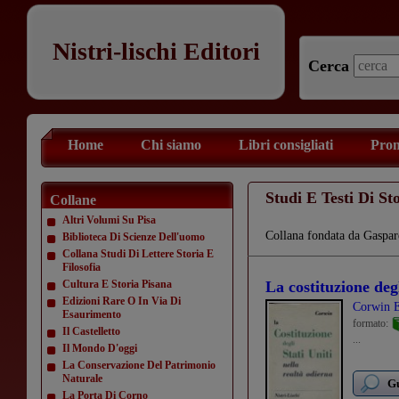
Nistri-lischi Editori
Cerca
Home
Chi siamo
Libri consigliati
Prom
Studi E Testi Di St
Collane
Altri Volumi Su Pisa
Collana fondata da Gaspa
Biblioteca Di Scienze Dell'uomo
Collana Studi Di Lettere Storia E
Filosofia
Cultura E Storia Pisana
La costituzione degl
Edizioni Rare O In Via Di
Corwin 
Esaurimento
formato:
Il Castelletto
...
Il Mondo D'oggi
La Conservazione Del Patrimonio
Naturale
Gu
La Porta Di Corno