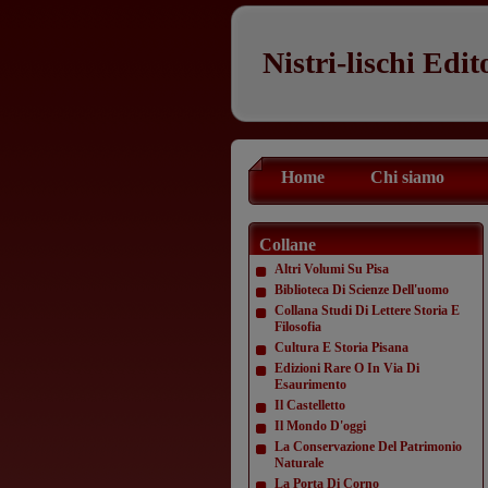
Nistri-lischi Edit
Home
Chi siamo
Collane
Altri Volumi Su Pisa
Biblioteca Di Scienze Dell'uomo
Collana Studi Di Lettere Storia E
Filosofia
Cultura E Storia Pisana
Edizioni Rare O In Via Di
Esaurimento
Il Castelletto
Il Mondo D'oggi
La Conservazione Del Patrimonio
Naturale
La Porta Di Corno