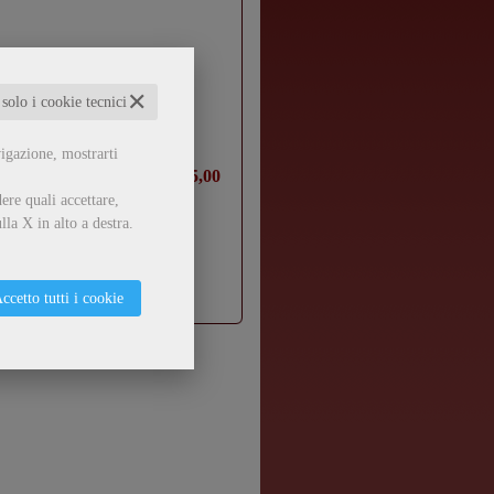
otti
✕
 solo i cookie tecnici
vigazione, mostrarti
€ 15,00
ere quali accettare,
lla X in alto a destra.
ccetto tutti i cookie