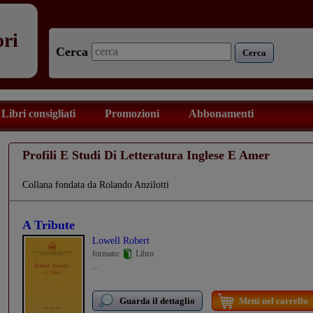
ori
Cerca
Cerca
Libri consigliati
Promozioni
Abbonamenti
Profili E Studi Di Letteratura Inglese E Amer
Collana fondata da Rolando Anzilotti
A Tribute
Lowell Robert
formato:
Libro
...
Guarda il dettaglio
Metti nel carrello