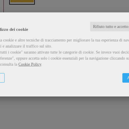
Letture anglo-americane in memoria di Rolando Anzil
Rifiuto tutto e accetto
formato:
Libro
lizzo dei cookie
...
a cookie e altre tecniche di tracciamento per migliorare la tua esperienza di na
 e analizzare il traffico sul sito.
Guarda il dettaglio
Metti nel carrello
utti i cookie" saranno attivate tutte le categorie di cookie.
Se invece vuoi decid
ferenze", oppure accetta solo i cookie essenziali per la navigazione cliccando su
 consulta la
Cookie Policy
.
A