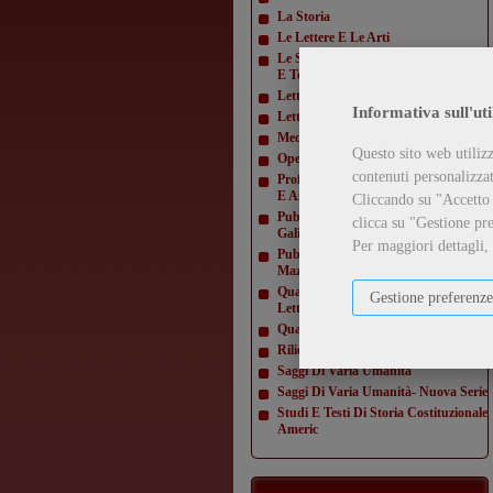
La Storia
Le Lettere E Le Arti
Le Scienze E La Diffusione Scientifica
E Tecn
Letteratura Americana
Informativa sull'uti
Letture Varie
Mediamorfosi
Questo sito web utilizz
Opere Di Giacomo Matteotti
contenuti personalizzati
Profili E Studi Di Letteratura Inglese
E Amer
Cliccando su "Accetto t
Pubblicazioni Della Domus
clicca su "Gestione pre
Galilaeana
Per maggiori dettagli,
Pubblicazioni Della Domus
Mazziniana
Quaderni Dell'Istituto Di Lingua E
Gestione preferenze
Letteratur
Quaderni Della Direzione
Rilievi Di Monumenti
Saggi Di Varia Umanità
Saggi Di Varia Umanità- Nuova Serie
Studi E Testi Di Storia Costituzionale
Americ