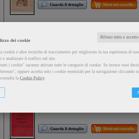
Guarda il dettaglio
Metti nel carrello
Burle e facezie del '400
Rifiuto tutto e accetto
Pullini Giorgio
lizzo dei cookie
formato:
Libro
...
a cookie e altre tecniche di tracciamento per migliorare la tua esperienza di na
 e analizzare il traffico sul sito.
utti i cookie" saranno attivate tutte le categorie di cookie.
Se invece vuoi decid
Guarda il dettaglio
Metti nel carrello
ferenze", oppure accetta solo i cookie essenziali per la navigazione cliccando su
 consulta la
Cookie Policy
.
A
L'uomo copernicano nella presente civiltà
Ciardo Manlio
formato:
Libro
...
Guarda il dettaglio
Metti nel carrello