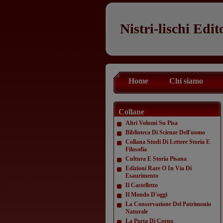
Nistri-lischi Edit
Home
Chi siamo
Collane
Altri Volumi Su Pisa
Biblioteca Di Scienze Dell'uomo
Collana Studi Di Lettere Storia E
Filosofia
Cultura E Storia Pisana
Edizioni Rare O In Via Di
Esaurimento
Il Castelletto
Il Mondo D'oggi
La Conservazione Del Patrimonio
Naturale
La Porta Di Corno