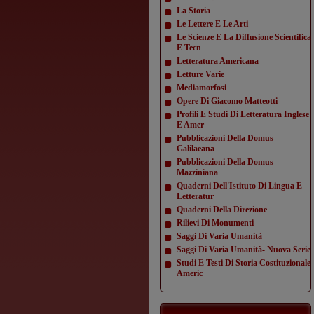
La Storia
Le Lettere E Le Arti
Le Scienze E La Diffusione Scientifica
E Tecn
Letteratura Americana
Letture Varie
Mediamorfosi
Opere Di Giacomo Matteotti
Profili E Studi Di Letteratura Inglese
E Amer
Pubblicazioni Della Domus
Galilaeana
Pubblicazioni Della Domus
Mazziniana
Quaderni Dell'Istituto Di Lingua E
Letteratur
Quaderni Della Direzione
Rilievi Di Monumenti
Saggi Di Varia Umanità
Saggi Di Varia Umanità- Nuova Serie
Studi E Testi Di Storia Costituzionale
Americ