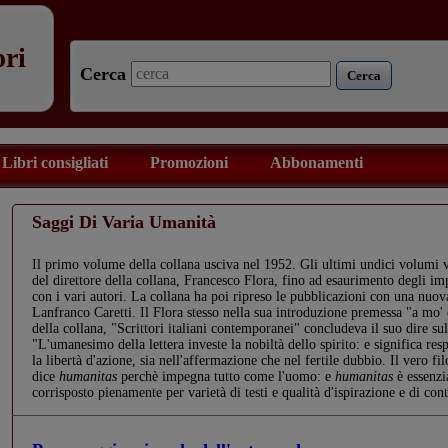
ori
Cerca
Cerca
Libri consigliati
Promozioni
Abbonamenti
Saggi Di Varia Umanità
Il primo volume della collana usciva nel 1952. Gli ultimi undici volumi 
del direttore della collana, Francesco Flora, fino ad esaurimento degli im
con i vari autori. La collana ha poi ripreso le pubblicazioni con una nuova
Lanfranco Caretti. Il Flora stesso nella sua introduzione premessa "a mo
della collana, "Scrittori italiani contemporanei" concludeva il suo dire 
"L'umanesimo della lettera investe la nobiltà dello spirito: e significa res
la libertà d'azione, sia nell'affermazione che nel fertile dubbio. Il vero fil
dice
humanitas
perchè impegna tutto come l'uomo: e
humanitas
è essenzi
corrisposto pienamente per varietà di testi e qualità d'ispirazione e di co