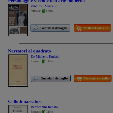
Personaggi e vicende dell'arte moderna
Venturoli Marcello
formato:
Libro
...
Guarda il dettaglio
Metti nel carrello
Narratori al quadrato
De Michelis Eurialo
formato:
Libro
...
Guarda il dettaglio
Metti nel carrello
Collodi narratore
Bertacchini Renato
formato:
Libro