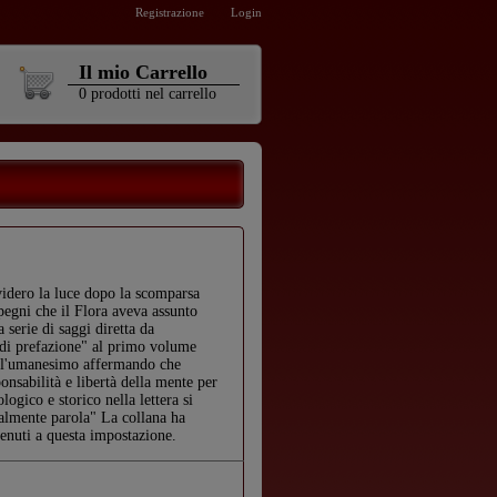
Registrazione
Login
Il mio Carrello
0
prodotti
nel carrello
videro la luce dopo la scomparsa
pegni che il Flora aveva assunto
 serie di saggi diretta da
' di prefazione" al primo volume
sull'umanesimo affermando che
ponsabilità e libertà della mente per
ologico e storico nella lettera si
almente parola" La collana ha
ntenuti a questa impostazione.