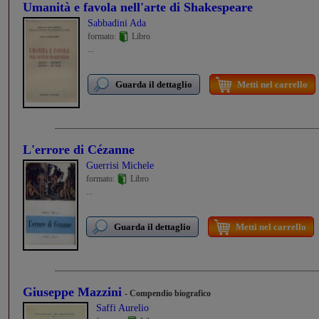
Umanità e favola nell'arte di Shakespeare
Sabbadini Ada
formato:
Libro
...
Guarda il dettaglio
Metti nel carrello
L'errore di Cézanne
Guerrisi Michele
formato:
Libro
...
Guarda il dettaglio
Metti nel carrello
Giuseppe Mazzini
- Compendio biografico
Saffi Aurelio