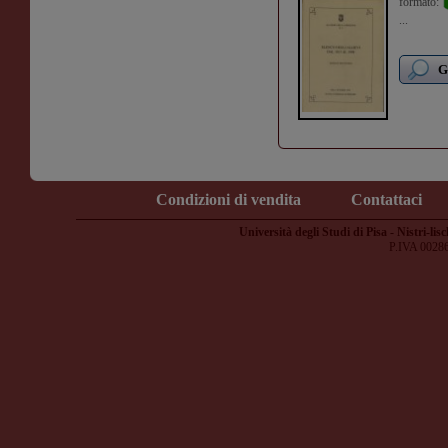
formato:
...
G
Condizioni di vendita
Contattaci
Università degli Studi di Pisa - Nistri-lisc
P.IVA 0028