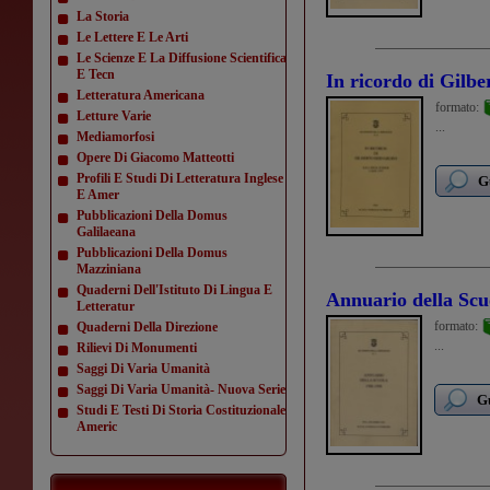
La Storia
Le Lettere E Le Arti
Le Scienze E La Diffusione Scientifica
E Tecn
In ricordo di Gilbe
Letteratura Americana
formato:
Letture Varie
...
Mediamorfosi
Opere Di Giacomo Matteotti
Profili E Studi Di Letteratura Inglese
G
E Amer
Pubblicazioni Della Domus
Galilaeana
Pubblicazioni Della Domus
Mazziniana
Quaderni Dell'Istituto Di Lingua E
Annuario della Scu
Letteratur
formato:
Quaderni Della Direzione
...
Rilievi Di Monumenti
Saggi Di Varia Umanità
Saggi Di Varia Umanità- Nuova Serie
Gu
Studi E Testi Di Storia Costituzionale
Americ