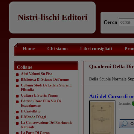
Nistri-lischi Editori
Cerca
Home
Chi siamo
Libri consigliati
Prom
Quaderni Della Dir
Collane
Altri Volumi Su Pisa
Della Scuola Normale Supe
Biblioteca Di Scienze Dell'uomo
Collana Studi Di Lettere Storia E
Filosofia
Cultura E Storia Pisana
Atti del Corso di 
Edizioni Rare O In Via Di
formato:
Esaurimento
...
Il Castelletto
Il Mondo D'oggi
La Conservazione Del Patrimonio
Gu
Naturale
La Porta Di Corno