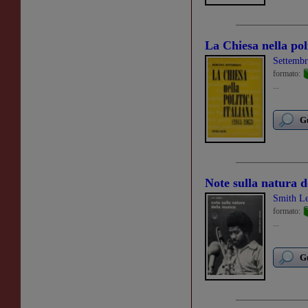
La Chiesa nella pol
Settemb
formato:
...
Gu
Note sulla natura d
Smith L
formato:
...
Gu