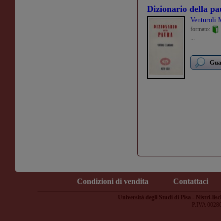
Dizionario della p
Venturoli 
formato:
...
Guar
Condizioni di vendita
Contattaci
Università degli Studi di Pisa - Nistri-lisc
P.IVA 0028