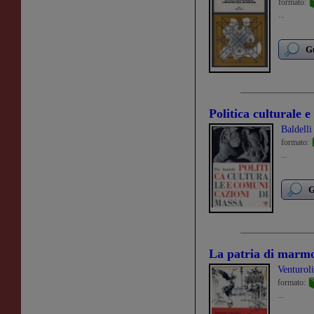
formato:
...
Gu
Politica culturale 
Baldelli
formato:
...
G
La patria di marmo
Venturol
formato:
...