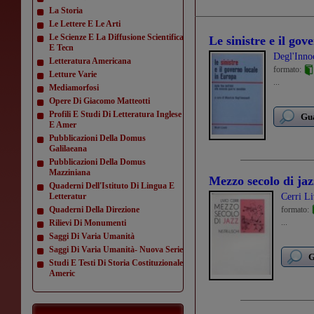
La Storia
Le Lettere E Le Arti
Le Scienze E La Diffusione Scientifica
Le sinistre e il go
E Tecn
Degl'Inno
Letteratura Americana
formato:
Letture Varie
...
Mediamorfosi
Opere Di Giacomo Matteotti
Profili E Studi Di Letteratura Inglese
Gua
E Amer
Pubblicazioni Della Domus
Galilaeana
Pubblicazioni Della Domus
Mazziniana
Mezzo secolo di jaz
Quaderni Dell'Istituto Di Lingua E
Letteratur
Cerri Li
Quaderni Della Direzione
formato:
...
Rilievi Di Monumenti
Saggi Di Varia Umanità
Saggi Di Varia Umanità- Nuova Serie
G
Studi E Testi Di Storia Costituzionale
Americ