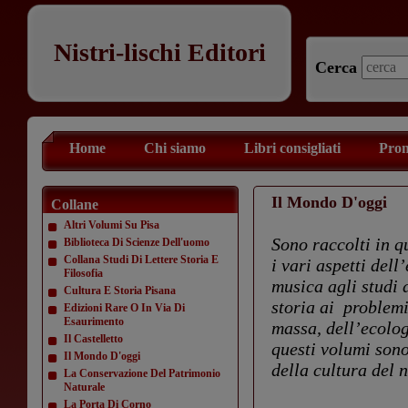
Nistri-lischi Editori
Cerca
Home
Chi siamo
Libri consigliati
Prom
Il Mondo D'oggi
Collane
Altri Volumi Su Pisa
Sono raccolti in q
Biblioteca Di Scienze Dell'uomo
Collana Studi Di Lettere Storia E
i vari aspetti del
Filosofia
musica agli studi 
Cultura E Storia Pisana
storia ai problemi
Edizioni Rare O In Via Di
Esaurimento
massa, dell’ecolog
Il Castelletto
questi volumi sono
Il Mondo D'oggi
della cultura del 
La Conservazione Del Patrimonio
Naturale
La Porta Di Corno