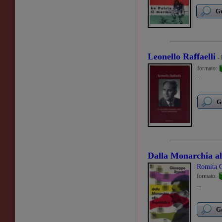
Gu
Leonello Raffaelli
-
formato:
...
G
Dalla Monarchia al
Romita 
formato:
...
Gu