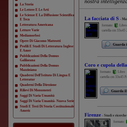
nostra intelligenza
La Storia
Le Lettere E Le Arti
Le Scienze E La Diffusione Scientifica
La facciata di S
- Ma
E Tecn
Letteratura Americana
formato:
Libro
Letture Varie
cartella cm 33x45 2
Mediamorfosi
Opere Di Giacomo Matteotti
Guarda i
Profili E Studi Di Letteratura Inglese
E Amer
Pubblicazioni Della Domus
Galilaeana
Coro e cupola della
Pubblicazioni Della Domus
Mazziniana
formato:
Libro
Quaderni Dell'Istituto Di Lingua E
cartella cm 33x45 Pag
Letteratur
Quaderni Della Direzione
Rilievi Di Monumenti
Guarda il
Saggi Di Varia Umanità
Saggi Di Varia Umanità- Nuova Serie
Studi E Testi Di Storia Costituzionale
Americ
Firenze
- Studi e ricerche
formato:
...