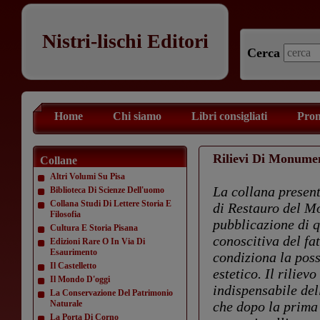
Nistri-lischi Editori
Cerca
Home
Chi siamo
Libri consigliati
Prom
Rilievi Di Monume
Collane
Altri Volumi Su Pisa
La collana presenta
Biblioteca Di Scienze Dell'uomo
Collana Studi Di Lettere Storia E
di Restauro del Mo
Filosofia
pubblicazione di q
Cultura E Storia Pisana
conoscitiva del fa
Edizioni Rare O In Via Di
Esaurimento
condiziona la poss
Il Castelletto
estetico. Il rilie
Il Mondo D'oggi
indispensabile del
La Conservazione Del Patrimonio
Naturale
che dopo la prima
La Porta Di Corno