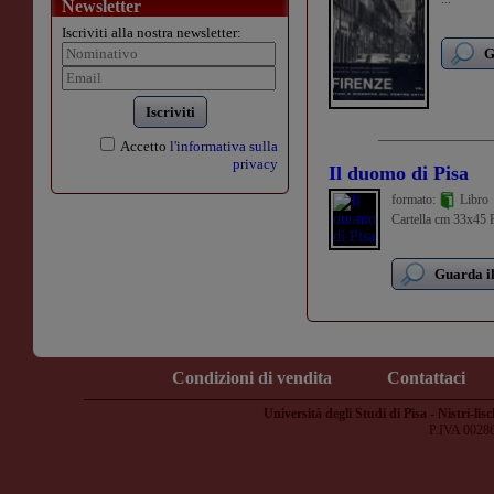
Newsletter
Iscriviti alla nostra newsletter:
G
Iscriviti
Accetto
l'informativa sulla
privacy
Il duomo di Pisa
formato:
Libro
Cartella cm 33x45 Pa
Guarda il
Condizioni di vendita
Contattaci
Università degli Studi di Pisa - Nistri-lisc
P.IVA 0028