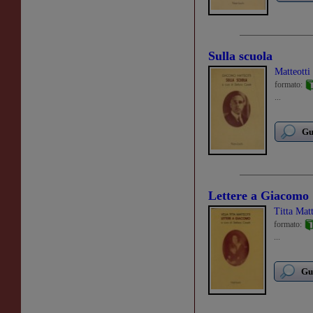
Sulla scuola
Matteott
formato:
...
Gu
Lettere a Giacomo
Titta Matt
formato:
...
Gu