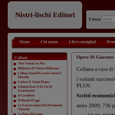
Nistri-lischi Editori
Cerca
Home
Chi siamo
Libri consigliati
Prom
Opere Di Giacomo 
Collane
Altri Volumi Su Pisa
Collana a cura di 
Biblioteca Di Scienze Dell'uomo
Collana Studi Di Lettere Storia E
Filosofia
i volumi successiv
Cultura E Storia Pisana
PLUS:
Edizioni Rare O In Via Di
Esaurimento
Scritti economici
Il Castelletto
Il Mondo D'oggi
anno 2009, 736 p
La Conservazione Del Patrimonio
Naturale
La Porta Di Corno