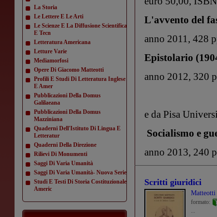
euro 50,00, ISB
La Storia
Le Lettere E Le Arti
L'avvento del f
Le Scienze E La Diffusione Scientifica
E Tecn
anno 2011, 428 p
Letteratura Americana
Letture Varie
Epistolario (190
Mediamorfosi
Opere Di Giacomo Matteotti
anno 2012, 320 
Profili E Studi Di Letteratura Inglese
E Amer
Pubblicazioni Della Domus
Galilaeana
Pubblicazioni Della Domus
e da Pisa Universi
Mazziniana
Quaderni Dell'Istituto Di Lingua E
Socialismo e gu
Letteratur
Quaderni Della Direzione
anno 2013, 240 
Rilievi Di Monumenti
Saggi Di Varia Umanità
Saggi Di Varia Umanità- Nuova Serie
Scritti giuridici
Studi E Testi Di Storia Costituzionale
Americ
Matteott
formato:
...