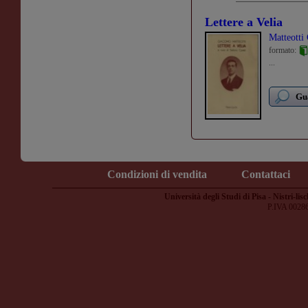
Lettere a Velia
Matteotti
formato:
...
Gua
Condizioni di vendita
Contattaci
Università degli Studi di Pisa - Nistri-lisc
P.IVA 0028