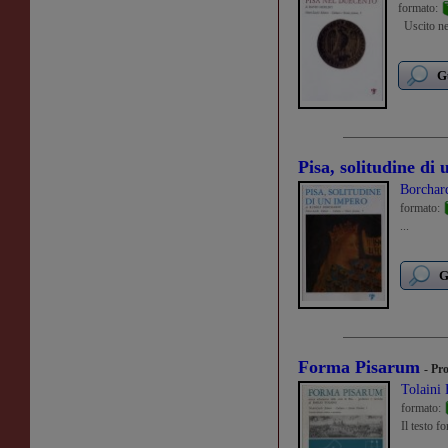
formato:
Uscito neg
G
Pisa, solitudine di
Borchar
formato:
...
G
Forma Pisarum
- Pr
Tolaini
formato:
Il testo f