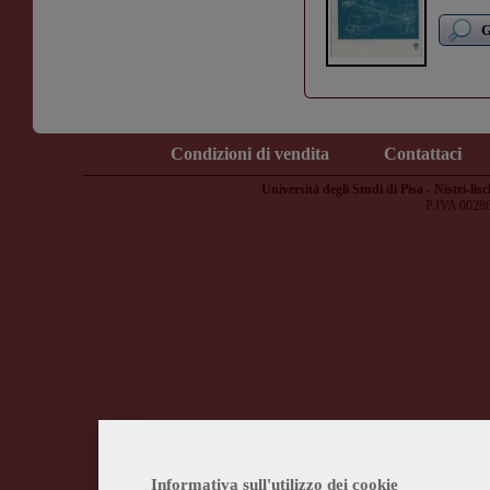
G
Condizioni di vendita
Contattaci
Università degli Studi di Pisa - Nistri-lisc
P.IVA 0028
Informativa sull'utilizzo dei cookie