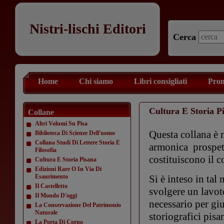
Nistri-lischi Editori
Cerca
Home
Chi siamo
Libri consigliati
Prom
Cultura E Storia P
Collane
Altri Volumi Su Pisa
Questa collana è n
Biblioteca Di Scienze Dell'uomo
Collana Studi Di Lettere Storia E
armonica prospett
Filosofia
costituiscono il co
Cultura E Storia Pisana
Edizioni Rare O In Via Di
Esaurimento
Si è inteso in tal
Il Castelletto
svolgere un lavot
Il Mondo D'oggi
necessario per gi
La Conservazione Del Patrimonio
Naturale
storiografici pisa
La Porta Di Corno