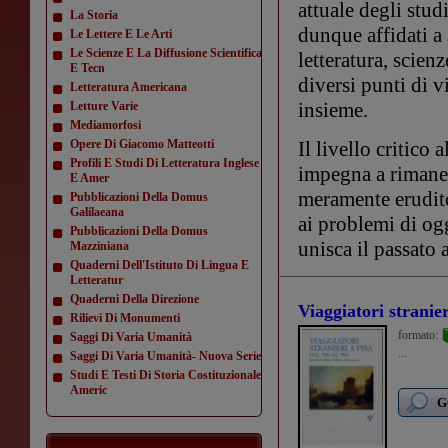
attuale degli stud
La Storia
dunque affidati a 
Le Lettere E Le Arti
Le Scienze E La Diffusione Scientifica
letteratura, scien
E Tecn
diversi punti di v
Letteratura Americana
insieme.
Letture Varie
Mediamorfosi
Opere Di Giacomo Matteotti
Il livello critico 
Profili E Studi Di Letteratura Inglese
impegna a rimaner
E Amer
meramente erudito
Pubblicazioni Della Domus
Galilaeana
ai problemi di og
Pubblicazioni Della Domus
unisca il passato 
Mazziniana
Quaderni Dell'Istituto Di Lingua E
Letteratur
Quaderni Della Direzione
Viaggiatori stranier
Rilievi Di Monumenti
formato:
Saggi Di Varia Umanità
...
Saggi Di Varia Umanità- Nuova Serie
Studi E Testi Di Storia Costituzionale
Americ
G