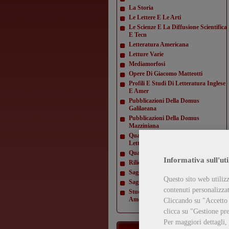
La Storia
Le Lettere E Le Arti
Le Scienze E La Diffusione Scientifica
E Tecn
Letteratura Americana
Letture Varie
Mediamorfosi
Opere Di Giacomo Matteotti
Profili E Studi Di Letteratura Inglese
E Amer
Pubblicazioni Della Domus
Galilaeana
Pubblicazioni Della Domus
Mazziniana
Quaderni Dell'Istituto Di Lingua E
Letteratur
Quaderni Della Direzione
Informativa sull'uti
Rilievi Di Monumenti
Saggi Di Varia Umanità
Questo sito web utilizz
Saggi Di Varia Umanità- Nuova Serie
contenuti personalizzati
Studi E Testi Di Storia Costituzionale
Americ
Cliccando su "Accetto t
clicca su "Gestione pre
Per maggiori dettagli,