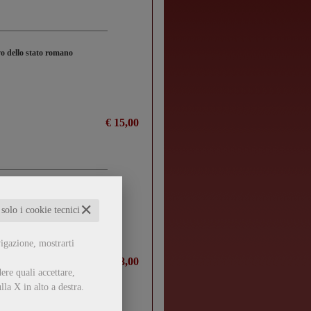
vo dello stato romano
€ 15,00
✕
 solo i cookie tecnici
vigazione, mostrarti
€ 18,00
ere quali accettare,
lla X in alto a destra.