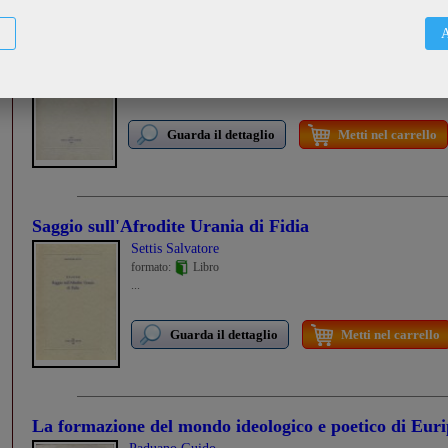
Studi sul «De dogmate Platonis» di Apuleio
A
Moreschini Claudio
formato:
Libro
...
Guarda il dettaglio
Metti nel carrello
Saggio sull'Afrodite Urania di Fidia
Settis Salvatore
formato:
Libro
...
Guarda il dettaglio
Metti nel carrello
La formazione del mondo ideologico e poetico di Euri