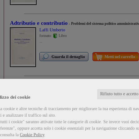
Adtributio e contributio
- Problemi del sistema politico amministrati
Laffi Umberto
formato:
Libro
...
Guarda il dettaglio
Metti nel carrello
Testi veneziani del Duecento e dei primi del Trecento
Stussi Alfredo
Rifiuto tutto e accetto
lizzo dei cookie
formato:
Libro
...
a cookie e altre tecniche di tracciamento per migliorare la tua esperienza di na
 e analizzare il traffico sul sito.
Guarda il dettaglio
Metti nel carrello
utti i cookie" saranno attivate tutte le categorie di cookie.
Se invece vuoi decid
ferenze", oppure accetta solo i cookie essenziali per la navigazione cliccando su
 consulta la
Cookie Policy
.