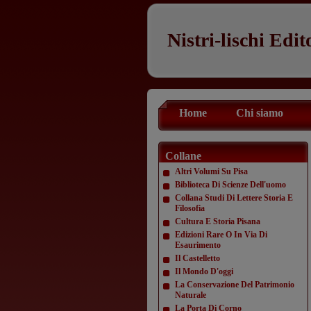
Nistri-lischi Edit
Home
Chi siamo
Collane
Altri Volumi Su Pisa
Biblioteca Di Scienze Dell'uomo
Collana Studi Di Lettere Storia E
Filosofia
Cultura E Storia Pisana
Edizioni Rare O In Via Di
Esaurimento
Il Castelletto
Il Mondo D'oggi
La Conservazione Del Patrimonio
Naturale
La Porta Di Corno