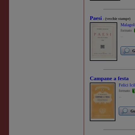
Paesi
- (vecchie stampe)
Malagol
formato:
...
G
Campane a festa
Felici Ici
formato:
...
Gu