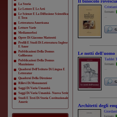
Il binocolo rovescia
La Storia
Cristian
Le Lettere E Le Arti
formato:
Le Scienze E La Diffusione Scientifica
...
E Tecn
Letteratura Americana
Letture Varie
G
Mediamorfosi
Opere Di Giacomo Matteotti
Profili E Studi Di Letteratura Inglese
E Amer
Pubblicazioni Della Domus
Le notti dell'uomo
Galilaeana
Taddei T
Pubblicazioni Della Domus
formato:
Mazziniana
...
Quaderni Dell'Istituto Di Lingua E
Letteratur
Quaderni Della Direzione
G
Rilievi Di Monumenti
Saggi Di Varia Umanità
Saggi Di Varia Umanità- Nuova Serie
Studi E Testi Di Storia Costituzionale
Americ
Architetti degli em
Giordani
formato: