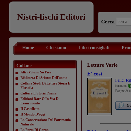
Nistri-lischi Editori
Cerca
Home
Chi siamo
Libri consigliati
Prom
Letture Varie
Collane
Altri Volumi Su Pisa
E' così
Biblioteca Di Scienze Dell'uomo
Felici Ici
Collana Studi Di Lettere Storia E
formato:
Filosofia
Pagine di u
Cultura E Storia Pisana
Edizioni Rare O In Via Di
Esaurimento
Gu
Il Castelletto
Il Mondo D'oggi
La Conservazione Del Patrimonio
Naturale
La Porta Di Corno