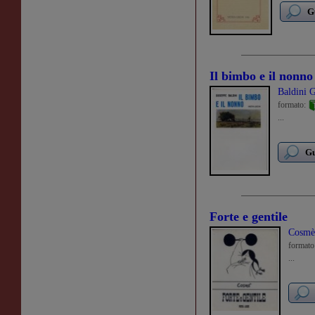
G
Il bimbo e il nonno
Baldini 
formato:
...
Gu
Forte e gentile
Cosmè
formato
...