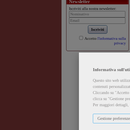
Newsletter
Iscriviti alla nostra newsletter:
Iscriviti
Accetto
l'informativa sulla
privacy
Informativa sull'uti
Questo sito web utilizz
contenuti personalizzati
Cliccando su "Accetto t
clicca su "Gestione pre
Per maggiori dettagli,
Gestione preferenze