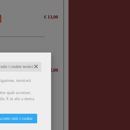
€ 13,00
✕
 solo i cookie tecnici
€ 22,00
vigazione, mostrarti
ere quali accettare,
lla X in alto a destra.
clandestina (1943-1945)
ccetto tutti i cookie