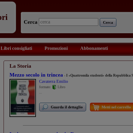
ori
Cerca
Cerca
Libri consigliati
Promozioni
Abbonamenti
La Storia
Mezzo secolo in trincea
- I «Quattromila studenti» della Repubblica So
Cavaterra Emilio
formato:
Libro
...
Guarda il dettaglio
Metti nel carrello