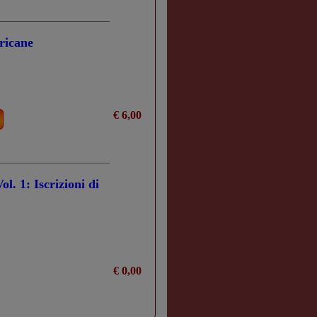
ericane
€ 6,00
l. 1: Iscrizioni di
€ 0,00