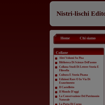
Nistri-lischi Edit
Home
Chi siamo
Collane
Altri Volumi Su Pisa
Biblioteca Di Scienze Dell'uomo
Collana Studi Di Lettere Storia E
Filosofia
Cultura E Storia Pisana
Edizioni Rare O In Via Di
Esaurimento
Il Castelletto
Il Mondo D'oggi
La Conservazione Del Patrimonio
Naturale
La Porta Di Corno