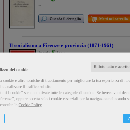
...
Guarda il dettaglio
Metti nel carrello
Il socialismo a Firenze e provincia (1871-1961)
formato:
Libro
...
Rifiuto tutto e accetto
lizzo dei cookie
Guarda il dettaglio
Metti nel carrello
a cookie e altre tecniche di tracciamento per migliorare la tua esperienza di na
 e analizzare il traffico sul sito.
utti i cookie" saranno attivate tutte le categorie di cookie.
Se invece vuoi decid
ferenze", oppure accetta solo i cookie essenziali per la navigazione cliccando su
Il partito Socialista nella Resistenza
- I documenti e la stampa 
 consulta la
Cookie Policy
.
Autori vari
formato:
Libro
A
...