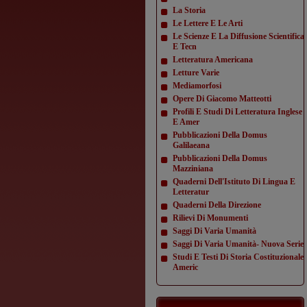
La Storia
Le Lettere E Le Arti
Le Scienze E La Diffusione Scientifica
E Tecn
Letteratura Americana
Letture Varie
Mediamorfosi
Opere Di Giacomo Matteotti
Profili E Studi Di Letteratura Inglese
E Amer
Pubblicazioni Della Domus
Galilaeana
Pubblicazioni Della Domus
Mazziniana
Quaderni Dell'Istituto Di Lingua E
Letteratur
Quaderni Della Direzione
Rilievi Di Monumenti
Saggi Di Varia Umanità
Saggi Di Varia Umanità- Nuova Serie
Studi E Testi Di Storia Costituzionale
Americ