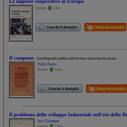
Le imprese cooperative in Europa
formato:
Libro
...
Guarda il dettaglio
Metti nel carrello
Il campano
- Autobiografia politica del fascismo universitario pisano
Nello Paolo
formato:
Libro
...
Guarda il dettaglio
Metti nel carrello
Il problema dello sviluppo industriale nell'età della D
Are Giuseppe
formato:
Libro