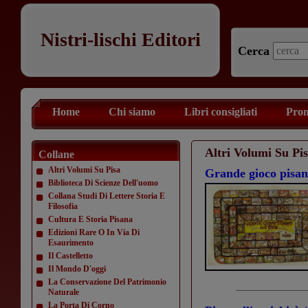
Nistri-lischi Editori
Cerca
Home
Chi siamo
Libri consigliati
Prom
Altri Volumi Su Pi
Collane
Altri Volumi Su Pisa
Grande gioco pisan
Biblioteca Di Scienze Dell'uomo
Collana Studi Di Lettere Storia E
Filosofia
Cultura E Storia Pisana
Edizioni Rare O In Via Di
Esaurimento
Il Castelletto
Il Mondo D'oggi
La Conservazione Del Patrimonio
Naturale
La Porta Di Corno