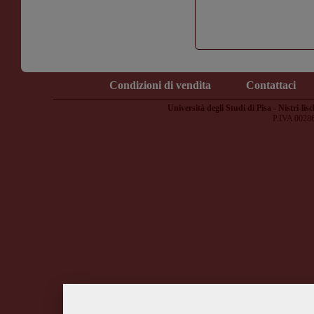
Condizioni di vendita
Contattaci
Università degli Studi di Pisa - Nistri-lisc
P.IVA 0028