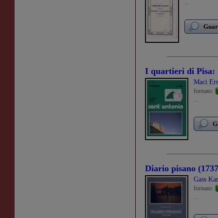
...
Guard
I quartieri di Pisa
Maci Er
formato:
...
G
Diario pisano (173
Gass Kar
formato:
...