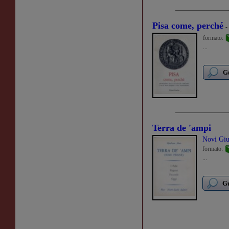
Pisa come, perché
-
formato:
...
Gu
Terra de 'ampi
Novi Giu
formato:
...
Gu