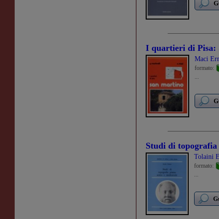
G
I quartieri di Pisa
Maci Er
formato:
...
G
Studi di topografia
Tolaini 
formato:
...
Gu