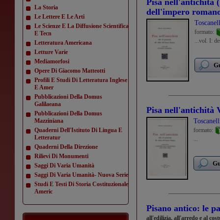
Pisa nell'antichità 
La Storia
dell'impero romano
Le Lettere E Le Arti
Toscanell
Le Scienze E La Diffusione Scientifica
formato:
E Tecn
...vol. I: 
Letteratura Americana
Letture Varie
Mediamorfosi
Gu
Opere Di Giacomo Matteotti
Profili E Studi Di Letteratura Inglese
E Amer
Pubblicazioni Della Domus
Galilaeana
Pisa nell'antichità 
Pubblicazioni Della Domus
Mazziniana
Toscanell
Quaderni Dell'Istituto Di Lingua E
formato:
Letteratur
...
Quaderni Della Direzione
Rilievi Di Monumenti
Gu
Saggi Di Varia Umanità
Saggi Di Varia Umanità- Nuova Serie
Studi E Testi Di Storia Costituzionale
Americ
Pisano antico: le pa
all'edilizia, all'arredo e al co