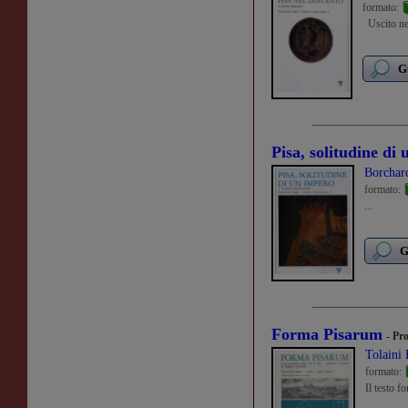
formato:
Uscito neg
G
Pisa, solitudine di
Borchar
formato:
...
G
Forma Pisarum
- Pr
Tolaini
formato:
Il testo f