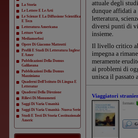
attuale degli stud
La Storia
dunque affidati a 
Le Lettere E Le Arti
Le Scienze E La Diffusione Scientifica
letteratura, scien
E Tecn
diversi punti di v
Letteratura Americana
insieme.
Letture Varie
Mediamorfosi
Opere Di Giacomo Matteotti
Il livello critico 
Profili E Studi Di Letteratura Inglese
impegna a rimaner
E Amer
meramente erudito
Pubblicazioni Della Domus
Galilaeana
ai problemi di og
Pubblicazioni Della Domus
unisca il passato 
Mazziniana
Quaderni Dell'Istituto Di Lingua E
Letteratur
Quaderni Della Direzione
Viaggiatori stranier
Rilievi Di Monumenti
formato:
Saggi Di Varia Umanità
...
Saggi Di Varia Umanità- Nuova Serie
Studi E Testi Di Storia Costituzionale
Americ
G