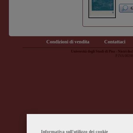
G
Condizioni di vendita
Contattaci
Università degli Studi di Pisa - Nistri-lisc
P.IVA 0028
Informativa sull'utilizzo dei cookie