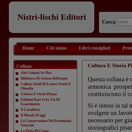
Nistri-lischi Editori
Cerca
Home
Chi siamo
Libri consigliati
Prom
Cultura E Storia P
Collane
Altri Volumi Su Pisa
Questa collana è n
Biblioteca Di Scienze Dell'uomo
Collana Studi Di Lettere Storia E
armonica prospett
Filosofia
costituiscono il co
Cultura E Storia Pisana
Edizioni Rare O In Via Di
Esaurimento
Si è inteso in tal
Il Castelletto
svolgere un lavot
Il Mondo D'oggi
necessario per gi
La Conservazione Del Patrimonio
Naturale
storiografici pisa
La Porta Di Corno