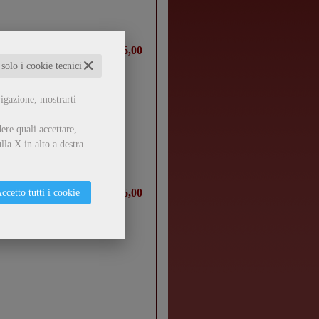
€ 16,00
✕
 solo i cookie tecnici
vigazione, mostrarti
ere quali accettare,
lla X in alto a destra.
€ 16,00
ccetto tutti i cookie