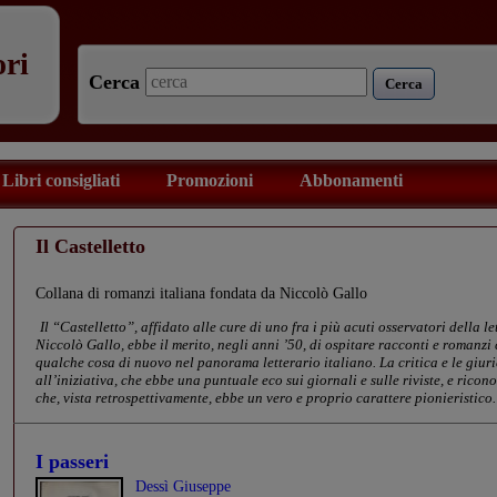
ori
Cerca
Cerca
Libri consigliati
Promozioni
Abbonamenti
Il Castelletto
Collana di romanzi italiana fondata da Niccolò Gallo
Il “Castelletto”, affidato alle cure di uno fra i più acuti osservatori della
Niccolò Gallo, ebbe il merito, negli anni ’50, di ospitare racconti e roman
qualche cosa di nuovo nel panorama letterario italiano. La critica e le giurie
all’iniziativa, che ebbe una puntuale eco sui giornali e sulle riviste, e ricon
che, vista retrospettivamente, ebbe un vero e proprio carattere pionieristico.
I passeri
Dessì Giuseppe