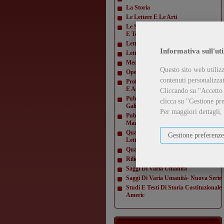
La Storia
Le Lettere E Le Arti
Le Scienze E La Diffusione Scientifica
E Tecn
Letteratura Americana
Informativa sull'uti
Letture Varie
Mediamorfosi
Questo sito web utilizz
Opere Di Giacomo Matteotti
contenuti personalizzati
Profili E Studi Di Letteratura Inglese
E Amer
Cliccando su "Accetto t
Pubblicazioni Della Domus
clicca su "Gestione pre
Galilaeana
Per maggiori dettagli,
Pubblicazioni Della Domus
Mazziniana
Quaderni Dell'Istituto Di Lingua E
Gestione preferenze
Letteratur
Quaderni Della Direzione
Rilievi Di Monumenti
Saggi Di Varia Umanità
Saggi Di Varia Umanità- Nuova Serie
Studi E Testi Di Storia Costituzionale
Americ