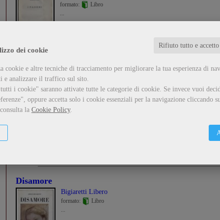
formato:
Libro
...
Guarda il dettaglio
Metti nel carrello
Rifiuto tutto e accetto
lizzo dei cookie
a cookie e altre tecniche di tracciamento per migliorare la tua esperienza di na
 e analizzare il traffico sul sito.
Il ricordo della Basca
utti i cookie" saranno attivate tutte le categorie di cookie.
Se invece vuoi decid
Delfini Antonio
ferenze", oppure accetta solo i cookie essenziali per la navigazione cliccando su
formato:
Libro
 consulta la
Cookie Policy
.
...
A
Guarda il dettaglio
Metti nel carrello
Disamore
Bigiaretti Libero
formato:
Libro
...