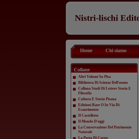
Nistri-lischi Edit
Home
Chi siamo
Collane
Altri Volumi Su Pisa
Biblioteca Di Scienze Dell'uomo
Collana Studi Di Lettere Storia E
Filosofia
Cultura E Storia Pisana
Edizioni Rare O In Via Di
Esaurimento
Il Castelletto
Il Mondo D'oggi
La Conservazione Del Patrimonio
Naturale
La Porta Di Corno