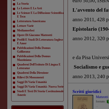
euro 50,00, ISB
La Storia
Le Lettere E Le Arti
L'avvento del f
Le Scienze E La Diffusione Scientifica
E Tecn
anno 2011, 428 p
Letteratura Americana
Letture Varie
Epistolario (190
Mediamorfosi
Opere Di Giacomo Matteotti
anno 2012, 320 
Profili E Studi Di Letteratura Inglese
E Amer
Pubblicazioni Della Domus
Galilaeana
Pubblicazioni Della Domus
e da Pisa Universi
Mazziniana
Quaderni Dell'Istituto Di Lingua E
Socialismo e gu
Letteratur
Quaderni Della Direzione
anno 2013, 240 
Rilievi Di Monumenti
Saggi Di Varia Umanità
Saggi Di Varia Umanità- Nuova Serie
Scritti giuridici
Studi E Testi Di Storia Costituzionale
Americ
Matteott
formato:
...