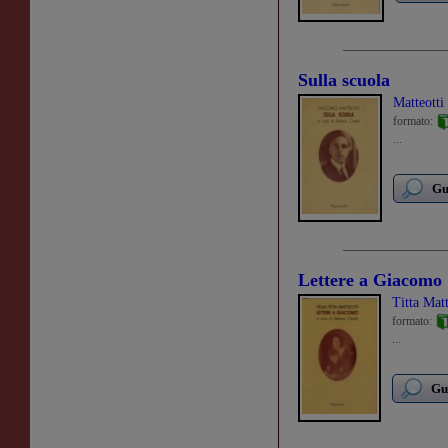
Sulla scuola
Matteott
formato:
...
Gu
Lettere a Giacomo
Titta Matt
formato:
...
Gu