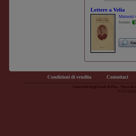
Lettere a Velia
Matteotti
formato:
...
Gua
Condizioni di vendita
Contattaci
Università degli Studi di Pisa - Nistri-lisc
P.IVA 0028