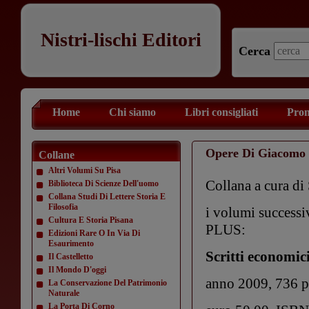
Nistri-lischi Editori
Cerca
Home
Chi siamo
Libri consigliati
Prom
Opere Di Giacomo 
Collane
Altri Volumi Su Pisa
Collana a cura di 
Biblioteca Di Scienze Dell'uomo
Collana Studi Di Lettere Storia E
Filosofia
i volumi successiv
Cultura E Storia Pisana
PLUS:
Edizioni Rare O In Via Di
Esaurimento
Scritti economici
Il Castelletto
Il Mondo D'oggi
anno 2009, 736 p
La Conservazione Del Patrimonio
Naturale
La Porta Di Corno