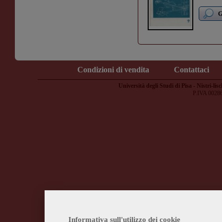
G
Condizioni di vendita
Contattaci
Università degli Studi di Pisa - Nistri-lisc
P.IVA 0028
Informativa sull'utilizzo dei cookie