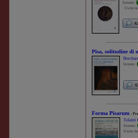
formato:
Uscito neg
G
Pisa, solitudine di
Borchar
formato:
...
G
Forma Pisarum
- Pr
Tolaini
formato:
Il testo f