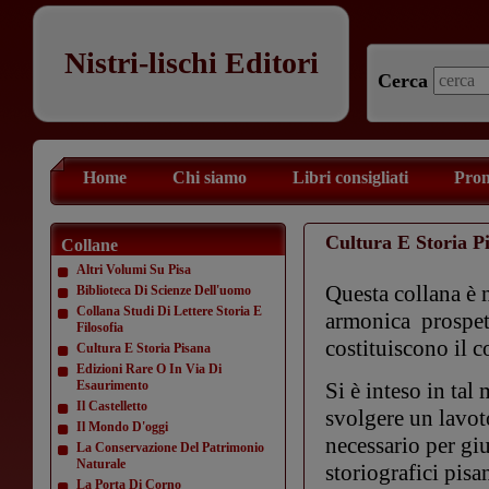
Nistri-lischi Editori
Cerca
Home
Chi siamo
Libri consigliati
Prom
Cultura E Storia P
Collane
Altri Volumi Su Pisa
Questa collana è n
Biblioteca Di Scienze Dell'uomo
Collana Studi Di Lettere Storia E
armonica prospett
Filosofia
costituiscono il co
Cultura E Storia Pisana
Edizioni Rare O In Via Di
Esaurimento
Si è inteso in tal
Il Castelletto
svolgere un lavot
Il Mondo D'oggi
necessario per gi
La Conservazione Del Patrimonio
Naturale
storiografici pisa
La Porta Di Corno