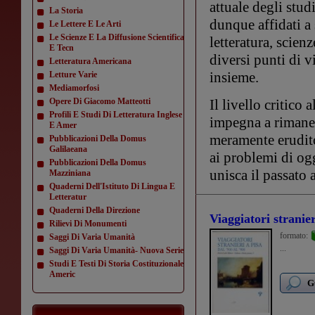
attuale degli stud
La Storia
dunque affidati a 
Le Lettere E Le Arti
Le Scienze E La Diffusione Scientifica
letteratura, scien
E Tecn
diversi punti di v
Letteratura Americana
insieme.
Letture Varie
Mediamorfosi
Opere Di Giacomo Matteotti
Il livello critico 
Profili E Studi Di Letteratura Inglese
impegna a rimaner
E Amer
meramente erudito
Pubblicazioni Della Domus
Galilaeana
ai problemi di og
Pubblicazioni Della Domus
unisca il passato 
Mazziniana
Quaderni Dell'Istituto Di Lingua E
Letteratur
Quaderni Della Direzione
Viaggiatori stranier
Rilievi Di Monumenti
formato:
Saggi Di Varia Umanità
...
Saggi Di Varia Umanità- Nuova Serie
Studi E Testi Di Storia Costituzionale
Americ
G