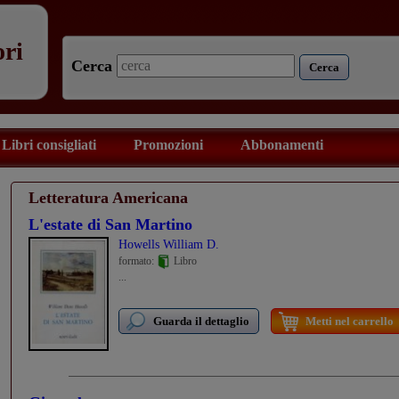
ori
Cerca
Cerca
Libri consigliati
Promozioni
Abbonamenti
Letteratura Americana
L'estate di San Martino
Howells William D.
formato:
Libro
...
Guarda il dettaglio
Metti nel carrello