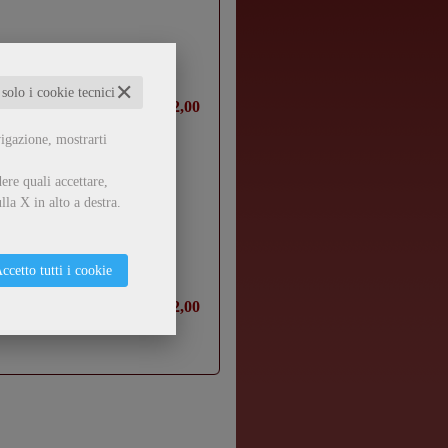
✕
 solo i cookie tecnici
€ 12,00
vigazione, mostrarti
ere quali accettare,
lla X in alto a destra.
ccetto tutti i cookie
€ 12,00