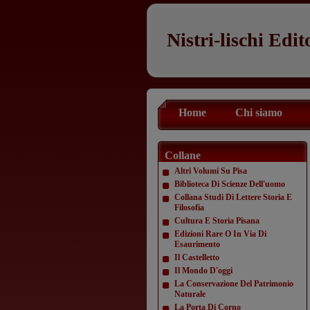
Nistri-lischi Edit
Home
Chi siamo
Collane
Altri Volumi Su Pisa
Biblioteca Di Scienze Dell'uomo
Collana Studi Di Lettere Storia E
Filosofia
Cultura E Storia Pisana
Edizioni Rare O In Via Di
Esaurimento
Il Castelletto
Il Mondo D'oggi
La Conservazione Del Patrimonio
Naturale
La Porta Di Corno