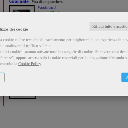
Giornale
- Vita di un quacchero
Woolman J.
formato:
Libro
...
Rifiuto tutto e accetto
lizzo dei cookie
Guarda il dettaglio
Metti nel carrello
a cookie e altre tecniche di tracciamento per migliorare la tua esperienza di na
 e analizzare il traffico sul sito.
utti i cookie" saranno attivate tutte le categorie di cookie.
Se invece vuoi decid
Democrazia
ferenze", oppure accetta solo i cookie essenziali per la navigazione cliccando su
 consulta la
Cookie Policy
.
Adams Henry
formato:
Libro
...
A
Guarda il dettaglio
Metti nel carrello