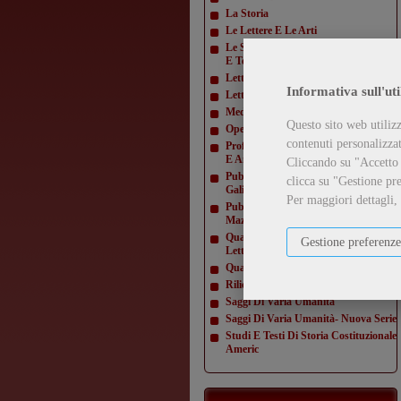
La Storia
Le Lettere E Le Arti
Le Scienze E La Diffusione Scientifica
E Tecn
Letteratura Americana
Informativa sull'uti
Letture Varie
Mediamorfosi
Questo sito web utilizz
Opere Di Giacomo Matteotti
contenuti personalizzati
Profili E Studi Di Letteratura Inglese
E Amer
Cliccando su "Accetto t
Pubblicazioni Della Domus
clicca su "Gestione pre
Galilaeana
Per maggiori dettagli,
Pubblicazioni Della Domus
Mazziniana
Quaderni Dell'Istituto Di Lingua E
Gestione preferenze
Letteratur
Quaderni Della Direzione
Rilievi Di Monumenti
Saggi Di Varia Umanità
Saggi Di Varia Umanità- Nuova Serie
Studi E Testi Di Storia Costituzionale
Americ