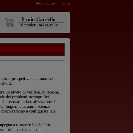
Registrazione
Login
Il mio Carrello
0
prodotti
nel carrello
rmonica prospettiva quei momenti,
 civiltà.
re un lavoto di verifica, di ricerca,
ale dei problemi storiografici
tudi - prematura la realizzazione. I
e, lingua, letteratura, scienze,
a concorreranno a configurare tale
i impegna a rimanere fedele farà
nsentirà invece una natutale