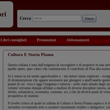
ori
Cerca
Cerca
Libri consigliati
Promozioni
Abbonamenti
Cultura E Storia Pisana
Questa collana è nata dall'esigenza di raccogliere e di proporre in una a
quelle opere, quei valori che costituiscono il contributo di Pisa alla nostra
Si è inteso in tal modo approfondire e - nei settori meno esplorati - svolge
di dcumentazione che appare necessario per giungere a quell'assetto gener
pisani di cui viva è oggi l'esigenza e tuttavia - nello stato attuale degli s
volumi verranno dunque affidati a studiosi di diverse discipline (storia, art
diritto, urbanistica, economia, costume, ecc.) che da diversi punti di vist
prospettiva di insieme.
Il livello critico al quale la collana di Cultura e Storia Pisana aspira e s
escludere ovviamente testi a carattere meramente erudito o diulgativo: co