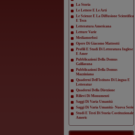
La Storia
Le Lettere E Le Arti
Le Scienze E La Diffusione Scientifica
E Tecn
Letteratura Americana
Letture Varie
Mediamorfosi
Opere Di Giacomo Matteotti
Profili E Studi Di Letteratura Inglese
E Amer
Pubblicazioni Della Domus
Galilaeana
Pubblicazioni Della Domus
Mazziniana
Quaderni Dell'Istituto Di Lingua E
Letteratur
Quaderni Della Direzione
Rilievi Di Monumenti
Saggi Di Varia Umanità
Saggi Di Varia Umanità- Nuova Serie
Studi E Testi Di Storia Costituzionale
Americ