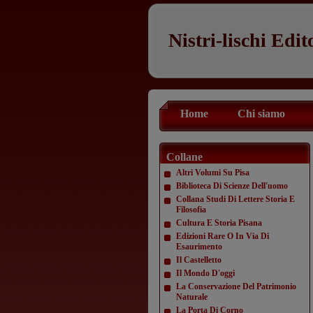
Nistri-lischi Edit
Home
Chi siamo
Collane
Altri Volumi Su Pisa
Biblioteca Di Scienze Dell'uomo
Collana Studi Di Lettere Storia E
Filosofia
Cultura E Storia Pisana
Edizioni Rare O In Via Di
Esaurimento
Il Castelletto
Il Mondo D'oggi
La Conservazione Del Patrimonio
Naturale
La Porta Di Corno