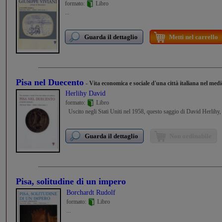
formato:
Libro
...
Guarda il dettaglio
Metti nel carrello
Pisa nel Duecento
- Vita economica e sociale d'una città italiana nel med
Herlihy David
formato:
Libro
Uscito negli Stati Uniti nel 1958, questo saggio di David Herlihy,
Guarda il dettaglio
Non ordinabile
Pisa, solitudine di un impero
Borchardt Rudolf
formato:
Libro
...