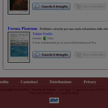
Guarda il dettaglio
Non ordinabile
Forma Pisarum
- Problemi e ricerche per una storia urbanistica della citt
Tolaini Emilio
formato:
Libro
Il testo fondamentale per la storia dell'urbanistica di Pisa
Guarda il dettaglio
Non ordinabile
endita
Contattaci
Distribuzione
Privacy
rsità degli Studi di Pisa - Nistri-lischi Editori
-
sede legale: Lungarno Pacinotti 43/445612
P.IVA 00286820501 - C.F. 80003670504