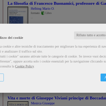
La filosofia di Francesco Buonamici, professore di Gal
Helbing Mario O.
formato:
Libro
...
Guarda il dettaglio
Metti nel carrello
Rifiuto tutto e accetto
lizzo dei cookie
a cookie e altre tecniche di tracciamento per migliorare la tua esperienza di na
Lamenti storici pisani
 e analizzare il traffico sul sito.
Varanini Giorgio
utti i cookie" saranno attivate tutte le categorie di cookie.
Se invece vuoi decid
formato:
Libro
ferenze", oppure accetta solo i cookie essenziali per la navigazione cliccando su
...
 consulta la
Cookie Policy
.
Guarda il dettaglio
Metti nel carrello
A
Vita e morte di Giuseppe Viviani principe di Boccada
Mesirca Giuseppe