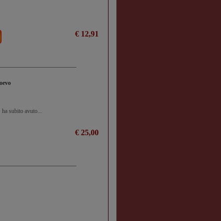
€ 12,91
ioevo
 ha subito avuto...
€ 25,00