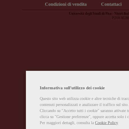
Condizioni di vendita
Contattaci
Università degli Studi di Pisa - Nistri-lisc
P.IVA 0028
Informativa sull'utilizzo dei cookie
Questo sito web utilizza cookie e altre tecniche di tra
contenuti personalizzati e analizzare il traffico sul sito.
Cliccando su "Accetto tutti i cookie" saranno attivate t
clicca su "Gestione preferenze", oppure accetta solo i c
Per maggiori dettagli, consulta la
Cookie Policy
.