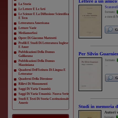
Lettere a un amico 
La Storia
Scaravel
Le Lettere E Le Arti
formato:
Le Scienze E La Diffusione Scientifica
a cura di 
E Tecn
Letteratura Americana
Letture Varie
G
Mediamorfosi
Opere Di Giacomo Matteotti
Profili E Studi Di Letteratura Inglese
E Amer
Pubblicazioni Della Domus
Per Silvio Guarnier
Galilaeana
formato:
Pubblicazioni Della Domus
Mazziniana
...
Quaderni Dell'Istituto Di Lingua E
Letteratur
G
Quaderni Della Direzione
Rilievi Di Monumenti
Saggi Di Varia Umanità
Saggi Di Varia Umanità- Nuova Serie
Studi E Testi Di Storia Costituzionale
Americ
Studi in memoria d
Autori 
formato: