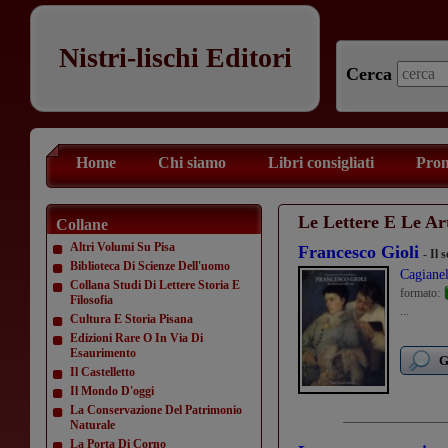
Nistri-lischi Editori
Cerca
Home
Chi siamo
Libri consigliati
Prom
Le Lettere E Le Ar
Collane
Altri Volumi Su Pisa
Francesco Gioli
- Il 
Biblioteca Di Scienze Dell'uomo
Cagianel
Collana Studi Di Lettere Storia E
formato:
Filosofia
...
Cultura E Storia Pisana
Edizioni Rare O In Via Di
Esaurimento
G
Il Castelletto
Il Mondo D'oggi
La Conservazione Del Patrimonio
Naturale
La Porta Di Corno