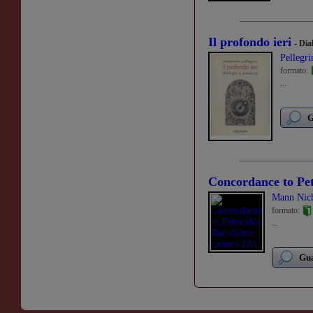
Il profondo ieri
- Dia
Pellegri
formato:
...
G
Concordance to Pe
Mann Nich
formato:
...
Gua