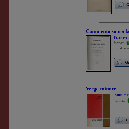
G
Commento sopra la 
Francesco
formato:
...Ristampa
Gu
Verga minore
Musumar
formato:
...
G