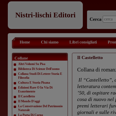
Nistri-lischi Editori
Cerca
Home
Chi siamo
Libri consigliati
Prom
Il Castelletto
Collane
Altri Volumi Su Pisa
Collana di romanz
Biblioteca Di Scienze Dell'uomo
Collana Studi Di Lettere Storia E
Filosofia
Il “Castelletto”, 
Cultura E Storia Pisana
letteratura contem
Edizioni Rare O In Via Di
Esaurimento
’50, di ospitare 
Il Castelletto
cosa di nuovo nel 
Il Mondo D'oggi
premi letterari fu
La Conservazione Del Patrimonio
Naturale
giornali e sulle ri
La Porta Di Corno