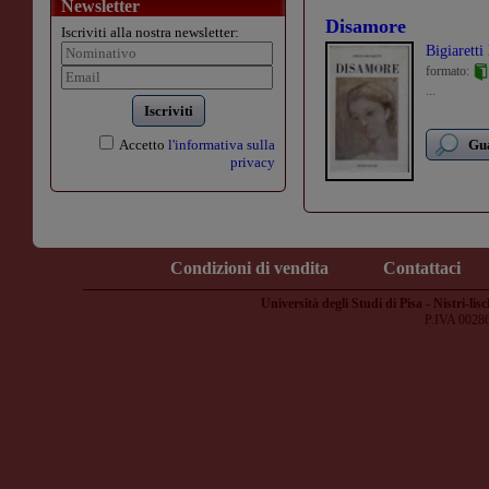
Newsletter
Disamore
Iscriviti alla nostra newsletter:
Bigiaretti
formato:
...
Iscriviti
Accetto
l'informativa sulla
Gua
privacy
Condizioni di vendita
Contattaci
Università degli Studi di Pisa - Nistri-lisc
P.IVA 0028