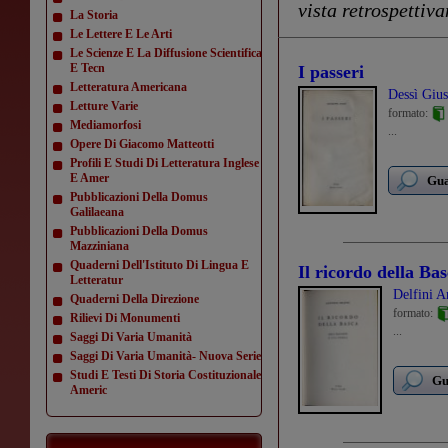
vista retrospettiv
La Storia
Le Lettere E Le Arti
Le Scienze E La Diffusione Scientifica
E Tecn
I passeri
Letteratura Americana
Dessì Giu
Letture Varie
formato:
Mediamorfosi
...
Opere Di Giacomo Matteotti
Profili E Studi Di Letteratura Inglese
E Amer
Gua
Pubblicazioni Della Domus
Galilaeana
Pubblicazioni Della Domus
Mazziniana
Quaderni Dell'Istituto Di Lingua E
Il ricordo della Ba
Letteratur
Delfini A
Quaderni Della Direzione
formato:
Rilievi Di Monumenti
...
Saggi Di Varia Umanità
Saggi Di Varia Umanità- Nuova Serie
Studi E Testi Di Storia Costituzionale
Gu
Americ