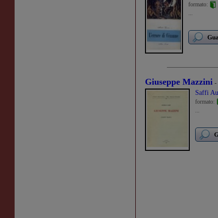
formato:
...
Gua
Giuseppe Mazzini
-
Saffi Au
formato:
...
G