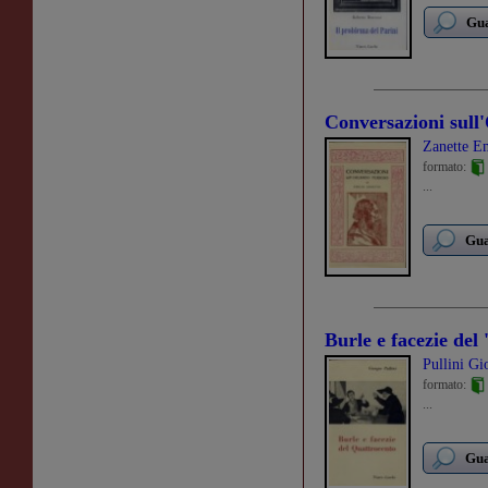
Gua
Conversazioni sull
Zanette E
formato:
...
Gua
Burle e facezie del 
Pullini Gi
formato:
...
Gua