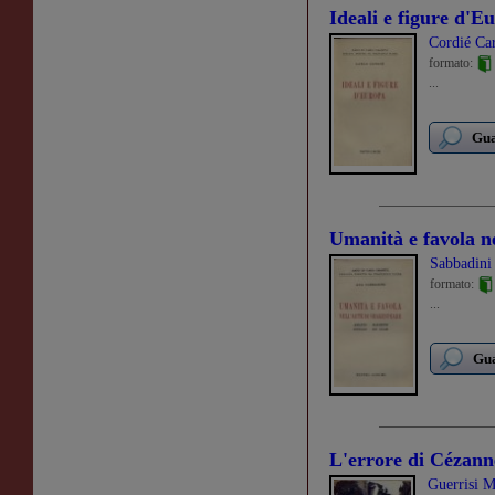
Ideali e figure d'E
Cordié Ca
formato:
...
Gua
Umanità e favola ne
Sabbadini
formato:
...
Gua
L'errore di Cézann
Guerrisi M