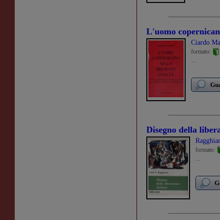
L'uomo copernicano 
Ciardo Ma
formato:
...
Gua
Disegno della liber
Ragghian
formato:
...
G