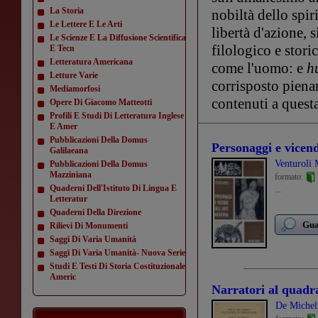
La Storia
nobiltà dello spir
Le Lettere E Le Arti
libertà d'azione, 
Le Scienze E La Diffusione Scientifica
filologico e storic
E Tecn
Letteratura Americana
come l'uomo: e
h
Letture Varie
corrisposto pienam
Mediamorfosi
contenuti a quest
Opere Di Giacomo Matteotti
Profili E Studi Di Letteratura Inglese
E Amer
Pubblicazioni Della Domus
Personaggi e vicen
Galilaeana
Venturoli 
Pubblicazioni Della Domus
Mazziniana
formato:
Quaderni Dell'Istituto Di Lingua E
...
Letteratur
Quaderni Della Direzione
Gua
Rilievi Di Monumenti
Saggi Di Varia Umanità
Saggi Di Varia Umanità- Nuova Serie
Studi E Testi Di Storia Costituzionale
Americ
Narratori al quadr
De Micheli