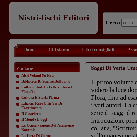
Nistri-lischi Editori
Cerca
Home
Chi siamo
Libri consigliati
Prom
Saggi Di Varia Um
Collane
Altri Volumi Su Pisa
Il primo volume d
Biblioteca Di Scienze Dell'uomo
Collana Studi Di Lettere Storia E
videro la luce do
Filosofia
Flora, fino ad es
Cultura E Storia Pisana
Edizioni Rare O In Via Di
i vari autori. La 
Esaurimento
serie di saggi dir
Il Castelletto
introduzione prem
Il Mondo D'oggi
La Conservazione Del Patrimonio
collana, "Scrittor
Naturale
sull'umanesimo af
La Porta Di Corno